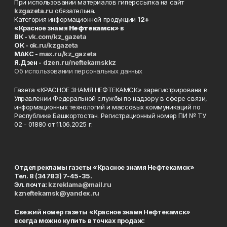
При использовании материалов гиперссылка на сайт
kzgazeta.ru
обязательна.
Категория информационной продукции
12+
«Красное знамя
Нефтекамск
» в
ВК -
vk.com/kz_gazeta
ОК -
ok.ru/kzgazeta
MAKC -
max.ru/kz_gazeta
Я.Дзен -
dzen.ru/neftekamskkz
Об использовании персональных данных
Газета «КРАСНОЕ ЗНАМЯ НЕФТЕКАМСК» зарегистрирована в
Управлении Федеральной службы по надзору в сфере связи,
информационных технологий и массовых коммуникаций по
Республике Башкортостан. Регистрационный номер ПИ № ТУ
02 - 01880 от 11.06.2025 г.
Отдел рекламы газеты «Красное знамя Нефтекамск»
Тел. 8 (34783) 7-45-35.
Эл. почта:
kzreklama@mail.ru
kzneftekamsk@yandex.ru
Свежий номер газеты «Красное знамя Нефтекамск»
всегда можно купить в точках продаж: