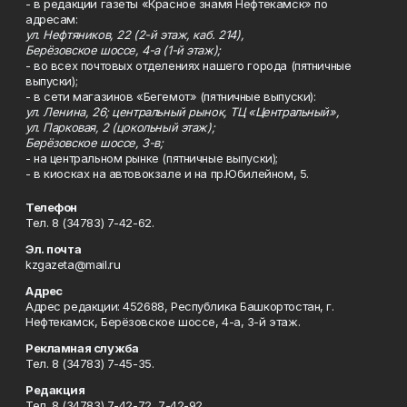
- в редакции газеты «Красное знамя Нефтекамск» по
адресам:
ул. Нефтяников, 22 (2-й этаж, каб. 214),
Берёзовское шоссе, 4-а (1-й этаж);
- во всех почтовых отделениях нашего города (пятничные
выпуски);
- в сети магазинов «Бегемот» (пятничные выпуски):
ул. Ленина, 26; центральный рынок, ТЦ «Центральный»,
ул. Парковая, 2 (цокольный этаж);
Берёзовское шоссе, 3-в;
- на центральном рынке (пятничные выпуски);
- в киосках на автовокзале и на пр.Юбилейном, 5.
Телефон
Тел. 8 (34783) 7-42-62.
Эл. почта
kzgazeta@mail.ru
Адрес
Адрес редакции: 452688, Республика Башкортостан, г.
Нефтекамск, Берёзовское шоссе, 4-а, 3-й этаж.
Рекламная служба
Тел. 8 (34783) 7-45-35.
Редакция
Тел. 8 (34783) 7-42-72, 7-42-92..