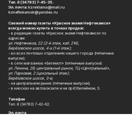
Тел. 8 (34783) 7-45-35.
Эл. почта:
kzreklama@mail.ru
kzneftekamsk@yandex.ru
Свежий номер газеты «Красное знамя Нефтекамск»
всегда можно купить в точках продаж:
- в редакции газеты «Красное знамя Нефтекамск» по
адресам:
ул. Нефтяников, 22 (2-й этаж, каб. 214),
Берёзовское шоссе, 4-а (1-й этаж);
- во всех почтовых отделениях нашего города (пятничные
выпуски);
- в сети магазинов «Бегемот» (пятничные выпуски):
ул. Ленина, 26; центральный рынок, ТЦ «Центральный»,
ул. Парковая, 2 (цокольный этаж);
Берёзовское шоссе, 3-в;
- на центральном рынке (пятничные выпуски);
- в киосках на автовокзале и на пр.Юбилейном, 5.
Телефон
Тел. 8 (34783) 7-42-62.
Эл. почта
kzgazeta@mail.ru
Адрес
Адрес редакции: 452688, Республика Башкортостан, г.