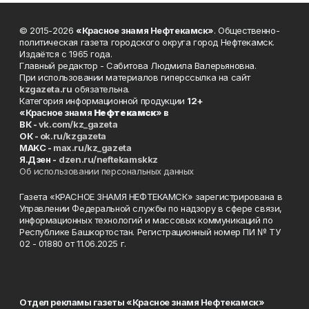
© 2015-2026
«Красное знамя Нефтекамск»
. Общественно-
политическая газета городского округа город Нефтекамск.
Издаётся с 1965 года.
Главный редактор - Сабитова Людмила Валерьяновна.
При использовании материалов гиперссылка на сайт
kzgazeta.ru
обязательна.
Категория информационной продукции
12+
«Красное знамя
Нефтекамск
» в
ВК -
vk.com/kz_gazeta
ОК -
ok.ru/kzgazeta
MAKC -
max.ru/kz_gazeta
Я.Дзен -
dzen.ru/neftekamskkz
Об использовании персональных данных
Газета «КРАСНОЕ ЗНАМЯ НЕФТЕКАМСК» зарегистрирована в
Управлении Федеральной службы по надзору в сфере связи,
информационных технологий и массовых коммуникаций по
Республике Башкортостан. Регистрационный номер ПИ № ТУ
02 - 01880 от 11.06.2025 г.
Отдел рекламы газеты «Красное знамя Нефтекамск»