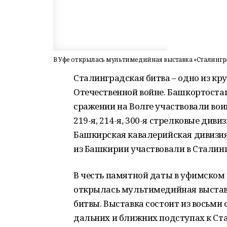
В Уфе открылась мультимедийная выставка «Сталингр
Сталинградская битва – одно из к
Отечественной войне. Башкортостан
сражении на Волге участвовали вои
219-я, 214-я, 300-я стрелковые дивиз
Башкирская кавалерийская дивизия 
из Башкирии участвовали в Сталинг
В честь памятной даты в уфимском 
открылась мультимедийная выстав
битвы. Выставка состоит из восьми 
дальних и ближних подступах к Ста