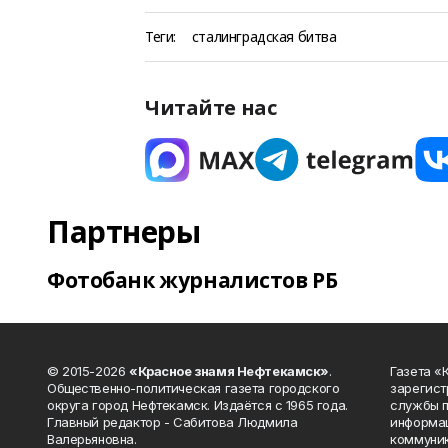
Теги:
сталинградская битва
Читайте нас
Партнеры
Фотобанк журналистов РБ
© 2015-2026
«Красное знамя Нефтекамск»
.
Газета 
Общественно-политическая газета городского
зарегист
округа город Нефтекамск. Издаётся с 1965 года.
службы п
Главный редактор - Сабитова Людмила
информац
Валерьяновна.
коммуник