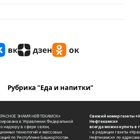
Рубрика "Еда и напитки"
«КРАСНОЕ ЗНАМЯ НЕФТЕКАМСК»
Свежий номер газеты «
рирована в Управлении Федеральной
Нефтекамск»
о надзору в сфере связи,
всегда можно купить в 
ионных технологий и массовых
- в редакции газеты «Кра
аций по Республике Башкортостан.
Нефтекамск» по адресам: