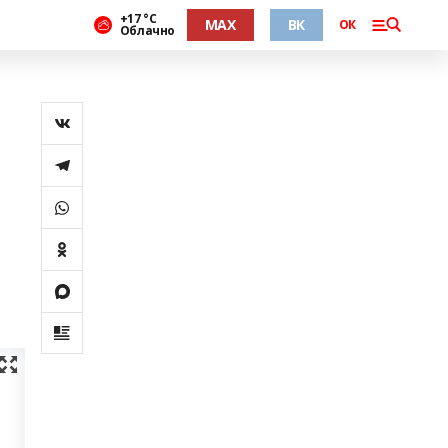
+17 °С
MAX
ВК
ОК
Облачно