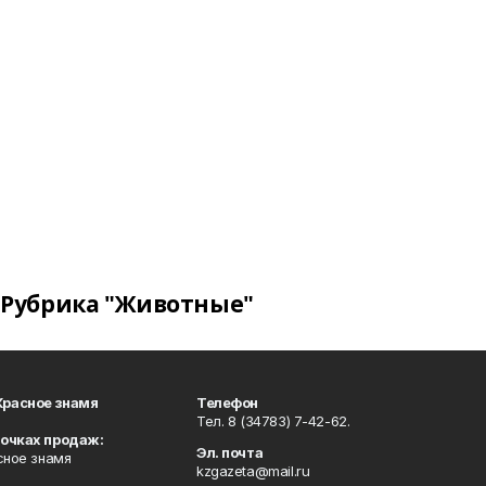
Рубрика "Животные"
Красное знамя
Телефон
Тел. 8 (34783) 7-42-62.
точках продаж:
Эл. почта
сное знамя
kzgazeta@mail.ru