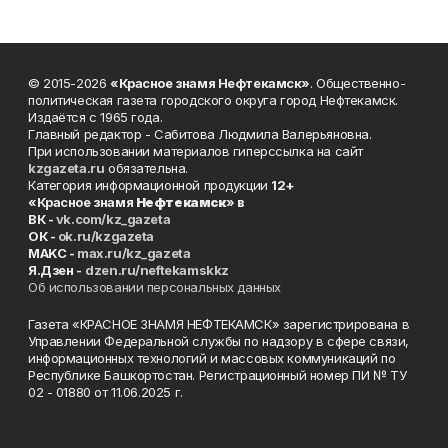
© 2015-2026
«Красное знамя Нефтекамск»
. Общественно-
политическая газета городского округа город Нефтекамск.
Издаётся с 1965 года.
Главный редактор - Сабитова Людмила Валерьяновна.
При использовании материалов гиперссылка на сайт
kzgazeta.ru
обязательна.
Категория информационной продукции
12+
«Красное знамя
Нефтекамск
» в
ВК -
vk.com/kz_gazeta
ОК -
ok.ru/kzgazeta
MAKC -
max.ru/kz_gazeta
Я.Дзен -
dzen.ru/neftekamskkz
Об использовании персональных данных
Газета «КРАСНОЕ ЗНАМЯ НЕФТЕКАМСК» зарегистрирована в
Управлении Федеральной службы по надзору в сфере связи,
информационных технологий и массовых коммуникаций по
Республике Башкортостан. Регистрационный номер ПИ № ТУ
02 - 01880 от 11.06.2025 г.