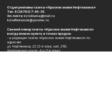
Отдел рекламы газеты «Красное знамя Нефтекамск»
Тел. 8 (34783) 7-45-35.
Эл. почта:
kzreklama@mail.ru
kzneftekamsk@yandex.ru
Свежий номер газеты «Красное знамя Нефтекамск»
всегда можно купить в точках продаж:
- в редакции газеты «Красное знамя Нефтекамск» по
адресам:
ул. Нефтяников, 22 (2-й этаж, каб. 214),
Берёзовское шоссе, 4-а (1-й этаж);
- во всех почтовых отделениях нашего города (пятничные
выпуски);
- в сети магазинов «Бегемот» (пятничные выпуски):
ул. Ленина, 26; центральный рынок, ТЦ «Центральный»,
ул. Парковая, 2 (цокольный этаж);
Берёзовское шоссе, 3-в;
- на центральном рынке (пятничные выпуски);
- в киосках на автовокзале и на пр.Юбилейном, 5.
Телефон
Тел. 8 (34783) 7-42-62.
Эл. почта
kzgazeta@mail.ru