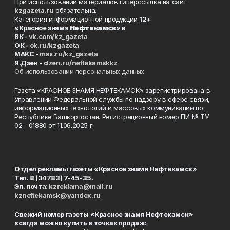
При использовании материалов гиперссылка на сайт
kzgazeta.ru
обязательна.
Категория информационной продукции
12+
«Красное знамя
Нефтекамск
» в
ВК -
vk.com/kz_gazeta
ОК -
ok.ru/kzgazeta
MAKC -
max.ru/kz_gazeta
Я.Дзен -
dzen.ru/neftekamskkz
Об использовании персональных данных
Газета «КРАСНОЕ ЗНАМЯ НЕФТЕКАМСК» зарегистрирована в
Управлении Федеральной службы по надзору в сфере связи,
информационных технологий и массовых коммуникаций по
Республике Башкортостан. Регистрационный номер ПИ № ТУ
02 - 01880 от 11.06.2025 г.
Отдел рекламы газеты «Красное знамя Нефтекамск»
Тел. 8 (34783) 7-45-35.
Эл. почта:
kzreklama@mail.ru
kzneftekamsk@yandex.ru
Свежий номер газеты «Красное знамя Нефтекамск»
всегда можно купить в точках продаж: