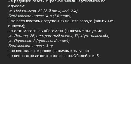
- в редакции газеты «Красное знамя Нефтекамск» по
адресам:
ул. Нефтяников, 22 (2-й этаж, каб. 214),
Берёзовское шоссе, 4-а (1-й этаж);
- во всех почтовых отделениях нашего города (пятничные
выпуски);
- в сети магазинов «Бегемот» (пятничные выпуски):
ул. Ленина, 26; центральный рынок, ТЦ «Центральный»,
ул. Парковая, 2 (цокольный этаж);
Берёзовское шоссе, 3-в;
- на центральном рынке (пятничные выпуски);
- в киосках на автовокзале и на пр.Юбилейном, 5.
Телефон
Тел. 8 (34783) 7-42-62.
Эл. почта
kzgazeta@mail.ru
Адрес
Адрес редакции: 452688, Республика Башкортостан, г.
Нефтекамск, Берёзовское шоссе, 4-а, 3-й этаж.
Рекламная служба
Тел. 8 (34783) 7-45-35.
Редакция
Тел. 8 (34783) 7-42-72, 7-42-92..