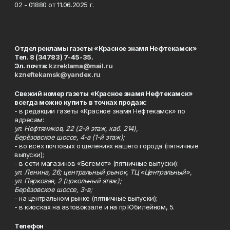
02 - 01880 от 11.06.2025 г.
Отдел рекламы газеты «Красное знамя Нефтекамск»
Тел. 8 (34783) 7-45-35.
Эл. почта:
kzreklama@mail.ru
kzneftekamsk@yandex.ru
Свежий номер газеты «Красное знамя Нефтекамск»
всегда можно купить в точках продаж:
- в редакции газеты «Красное знамя Нефтекамск» по
адресам:
ул. Нефтяников, 22 (2-й этаж, каб. 214),
Берёзовское шоссе, 4-а (1-й этаж);
- во всех почтовых отделениях нашего города (пятничные
выпуски);
- в сети магазинов «Бегемот» (пятничные выпуски):
ул. Ленина, 26; центральный рынок, ТЦ «Центральный»,
ул. Парковая, 2 (цокольный этаж);
Берёзовское шоссе, 3-в;
- на центральном рынке (пятничные выпуски);
- в киосках на автовокзале и на пр.Юбилейном, 5.
Телефон