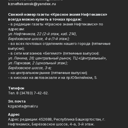
kzneftekamsk@yandex.ru
Свежий номер газеты «Красное знамя Нефтекамск»
всегда можно купить в точках продаж:
- в редакции газеты «Красное знамя Нефтекамск» по
адресам:
ул. Нефтяников, 22 (2-й этаж, каб. 214),
Берёзовское шоссе, 4-а (1-й этаж);
- во всех почтовых отделениях нашего города (пятничные
выпуски);
- в сети магазинов «Бегемот» (пятничные выпуски):
ул. Ленина, 26; центральный рынок, ТЦ «Центральный»,
ул. Парковая, 2 (цокольный этаж);
Берёзовское шоссе, 3-в;
- на центральном рынке (пятничные выпуски);
- в киосках на автовокзале и на пр.Юбилейном, 5.
Телефон
Тел. 8 (34783) 7-42-62.
Эл. почта
kzgazeta@mail.ru
Адрес
Адрес редакции: 452688, Республика Башкортостан, г.
Нефтекамск, Берёзовское шоссе, 4-а, 3-й этаж.