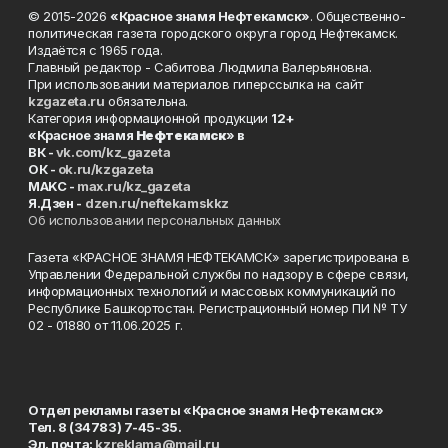
© 2015-2026
«Красное знамя Нефтекамск»
. Общественно-
политическая газета городского округа город Нефтекамск.
Издаётся с 1965 года.
Главный редактор - Сабитова Людмила Валерьяновна.
При использовании материалов гиперссылка на сайт
kzgazeta.ru
обязательна.
Категория информационной продукции
12+
«Красное знамя
Нефтекамск
» в
ВК -
vk.com/kz_gazeta
ОК -
ok.ru/kzgazeta
MAKC -
max.ru/kz_gazeta
Я.Дзен -
dzen.ru/neftekamskkz
Об использовании персональных данных
Газета «КРАСНОЕ ЗНАМЯ НЕФТЕКАМСК» зарегистрирована в
Управлении Федеральной службы по надзору в сфере связи,
информационных технологий и массовых коммуникаций по
Республике Башкортостан. Регистрационный номер ПИ № ТУ
02 - 01880 от 11.06.2025 г.
Отдел рекламы газеты «Красное знамя Нефтекамск»
Тел. 8 (34783) 7-45-35.
Эл. почта:
kzreklama@mail.ru