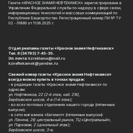
Газета «КРАСНОЕ ЗНАМЯ НЕФТЕКАМСК» зарегистрирована в
Управлении Федеральной службы по надзору в сфере связи,
информационных технологий и массовых коммуникаций по
Республике Башкортостан. Регистрационный номер ПИ № ТУ
02 - 01880 от 11.06.2025 г.
Отдел рекламы газеты «Красное знамя Нефтекамск»
Тел. 8 (34783) 7-45-35.
Эл. почта:
kzreklama@mail.ru
kzneftekamsk@yandex.ru
Свежий номер газеты «Красное знамя Нефтекамск»
всегда можно купить в точках продаж:
- в редакции газеты «Красное знамя Нефтекамск» по
адресам:
ул. Нефтяников, 22 (2-й этаж, каб. 214),
Берёзовское шоссе, 4-а (1-й этаж);
- во всех почтовых отделениях нашего города (пятничные
выпуски);
- в сети магазинов «Бегемот» (пятничные выпуски):
ул. Ленина, 26; центральный рынок, ТЦ «Центральный»,
ул. Парковая, 2 (цокольный этаж);
Берёзовское шоссе, 3-в;