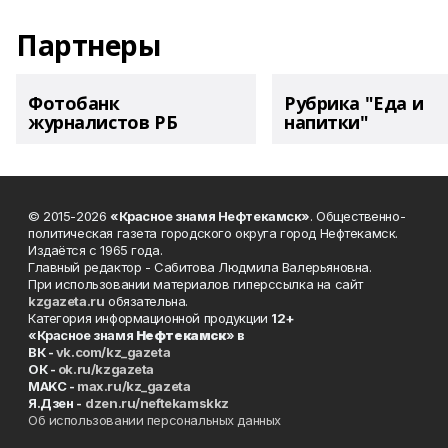
Партнеры
Фотобанк
Рубрика "Еда и
журналистов РБ
напитки"
© 2015-2026
«Красное знамя Нефтекамск»
. Общественно-
политическая газета городского округа город Нефтекамск.
Издаётся с 1965 года.
Главный редактор - Сабитова Людмила Валерьяновна.
При использовании материалов гиперссылка на сайт
kzgazeta.ru
обязательна.
Категория информационной продукции
12+
«Красное знамя
Нефтекамск
» в
ВК -
vk.com/kz_gazeta
ОК -
ok.ru/kzgazeta
MAKC -
max.ru/kz_gazeta
Я.Дзен -
dzen.ru/neftekamskkz
Об использовании персональных данных