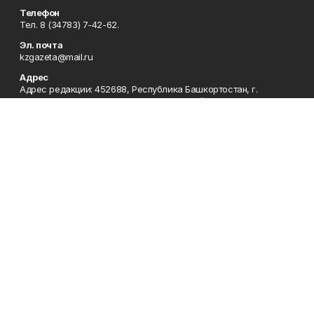
Телефон
Тел. 8 (34783) 7-42-62.
Эл. почта
kzgazeta@mail.ru
Адрес
Адрес редакции: 452688, Республика Башкортостан, г.
Нефтекамск, Берёзовское шоссе, 4-а, 3-й этаж.
Рекламная служба
Тел. 8 (34783) 7-45-35.
Редакция
Тел. 8 (34783) 7-42-72, 7-42-92..
Приемная
Тел. 8 (34783) 7-42-82.
Сотрудничество
Тел. 8 (34783) 7-42-62.
Отдел кадров
Тел. 8 (34783) 7-42-92.