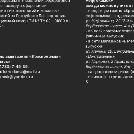
рирована в Управлении Федеральной
Нефтекамск»
о надзору в сфере связи,
всегда можно купить в 
ионных технологий и массовых
- в редакции газеты «Кра
аций по Республике Башкортостан.
Нефтекамск» по адресам:
ционный номер ПИ № ТУ 02 - 01880 от
ул. Нефтяников, 22 (2-й эта
 г.
Берёзовское шоссе, 4-а (1
- во всех почтовых отдел
(пятничные выпуски);
- в сети магазинов «Беге
выпуски):
ул. Ленина, 26; централь
екламы газеты «Красное знамя
«Центральный»,
амск»
ул. Парковая, 2 (цокольны
34783) 7-45-35.
Берёзовское шоссе, 3-в;
а:
kzreklama@mail.ru
- на центральном рынке (п
kamsk@yandex.ru
- в киосках на автовокза
5.