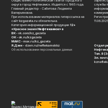
Общественно-политическая газета городского
зарегист
округа город Нефтекамск. Издаётся с 1965 года.
службы п
Главный редактор - Сабитова Людмила
информац
Валерьяновна.
коммуник
При использовании материалов гиперссылка на
Регистра
сайт
kzgazeta.ru
обязательна.
11.06.2025
Категория информационной продукции
12+
«Красное знамя
Нефтекамск
» в
ВК -
vk.com/kz_gazeta
ОК -
ok.ru/kzgazeta
MAKC -
max.ru/kz_gazeta
Я.Дзен -
dzen.ru/neftekamskkz
Отдел р
Об использовании персональных данных
Нефтек
Тел. 8 (
Эл. почт
kznefte