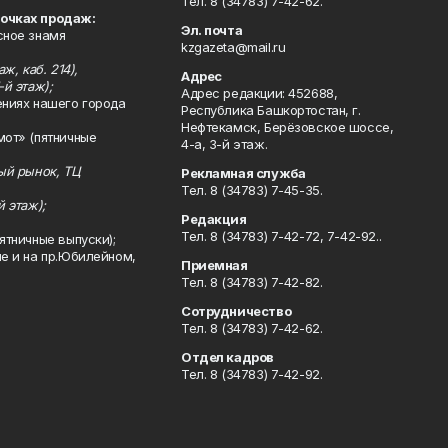
Тел. 8 (34783) 7-42-62.
точках продаж:
Эл. почта
сное знамя
kzgazeta@mail.ru
ж, каб. 214),
Адрес
-й этаж);
Адрес редакции: 452688,
ениях нашего города
Республика Башкортостан, г.
Нефтекамск, Берёзовское шоссе,
мот» (пятничные
4-а, 3-й этаж.
ный рынок, ТЦ
Рекламная служба
Тел. 8 (34783) 7-45-35.
й этаж);
Редакция
Тел. 8 (34783) 7-42-72, 7-42-92..
ятничные выпуски);
ле и на пр.Юбилейном,
Приемная
Тел. 8 (34783) 7-42-82.
Сотрудничество
Тел. 8 (34783) 7-42-62.
Отдел кадров
Тел. 8 (34783) 7-42-92.