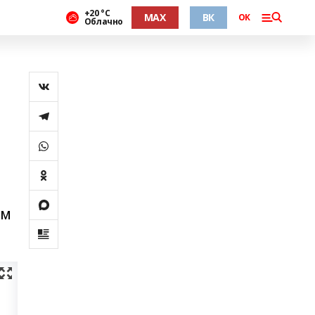
+20 °С
MAX
ВК
ОК
Облачно
ом