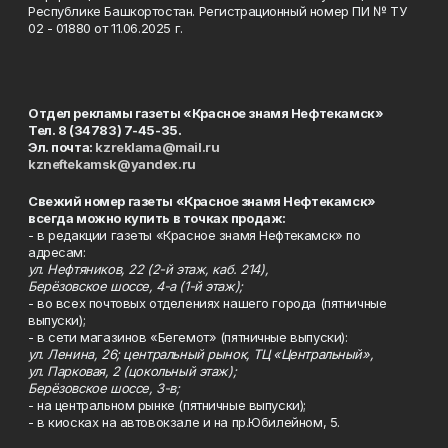
Республике Башкортостан. Регистрационный номер ПИ № ТУ
02 - 01880 от 11.06.2025 г.
Отдел рекламы газеты «Красное знамя Нефтекамск»
Тел. 8 (34783) 7-45-35.
Эл. почта:
kzreklama@mail.ru
kzneftekamsk@yandex.ru
Свежий номер газеты «Красное знамя Нефтекамск»
всегда можно купить в точках продаж:
- в редакции газеты «Красное знамя Нефтекамск» по
адресам:
ул. Нефтяников, 22 (2-й этаж, каб. 214),
Берёзовское шоссе, 4-а (1-й этаж);
- во всех почтовых отделениях нашего города (пятничные
выпуски);
- в сети магазинов «Бегемот» (пятничные выпуски):
ул. Ленина, 26; центральный рынок, ТЦ «Центральный»,
ул. Парковая, 2 (цокольный этаж);
Берёзовское шоссе, 3-в;
- на центральном рынке (пятничные выпуски);
- в киосках на автовокзале и на пр.Юбилейном, 5.