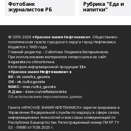
Фотобанк
Рубрика "Еда и
журналистов РБ
напитки"
© 2015-2026
«Красное знамя Нефтекамск»
. Общественно-
политическая газета городского округа город Нефтекамск.
Издаётся с 1965 года.
Главный редактор - Сабитова Людмила Валерьяновна.
При использовании материалов гиперссылка на сайт
kzgazeta.ru
обязательна.
Категория информационной продукции
12+
«Красное знамя
Нефтекамск
» в
ВК -
vk.com/kz_gazeta
ОК -
ok.ru/kzgazeta
MAKC -
max.ru/kz_gazeta
Я.Дзен -
dzen.ru/neftekamskkz
Об использовании персональных данных
Газета «КРАСНОЕ ЗНАМЯ НЕФТЕКАМСК» зарегистрирована в
Управлении Федеральной службы по надзору в сфере связи,
информационных технологий и массовых коммуникаций по
Республике Башкортостан. Регистрационный номер ПИ № ТУ
02 - 01880 от 11.06.2025 г.