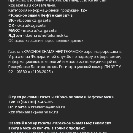
При использовании материалов гиперссылка на сайт
kzgazeta.ru
обязательна.
Категория информационной продукции
12+
«Красное знамя
Нефтекамск
» в
ВК -
vk.com/kz_gazeta
ОК -
ok.ru/kzgazeta
MAKC -
max.ru/kz_gazeta
Я.Дзен -
dzen.ru/neftekamskkz
Об использовании персональных данных
Газета «КРАСНОЕ ЗНАМЯ НЕФТЕКАМСК» зарегистрирована в
Управлении Федеральной службы по надзору в сфере связи,
информационных технологий и массовых коммуникаций по
Республике Башкортостан. Регистрационный номер ПИ № ТУ
02 - 01880 от 11.06.2025 г.
Отдел рекламы газеты «Красное знамя Нефтекамск»
Тел. 8 (34783) 7-45-35.
Эл. почта:
kzreklama@mail.ru
kzneftekamsk@yandex.ru
Свежий номер газеты «Красное знамя Нефтекамск»
всегда можно купить в точках продаж: