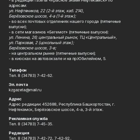
- в редакции газеты «Красное знамя Нефтекамск» по
адресам:
ул. Нефтяников, 22 (2-й этаж, каб. 214),
Берёзовское шоссе, 4-а (1-й этаж);
- во всех почтовых отделениях нашего города (пятничные
выпуски);
- в сети магазинов «Бегемот» (пятничные выпуски):
ул. Ленина, 26; центральный рынок, ТЦ «Центральный»,
ул. Парковая, 2 (цокольный этаж);
Берёзовское шоссе, 3-в;
- на центральном рынке (пятничные выпуски);
- в киосках на автовокзале и на пр.Юбилейном, 5.
Телефон
Тел. 8 (34783) 7-42-62.
Эл. почта
kzgazeta@mail.ru
Адрес
Адрес редакции: 452688, Республика Башкортостан, г.
Нефтекамск, Берёзовское шоссе, 4-а, 3-й этаж.
Рекламная служба
Тел. 8 (34783) 7-45-35.
Редакция
Тел. 8 (34783) 7-42-72, 7-42-92..