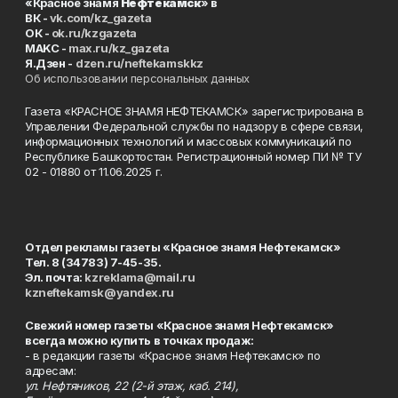
«Красное знамя
Нефтекамск
» в
ВК -
vk.com/kz_gazeta
ОК -
ok.ru/kzgazeta
MAKC -
max.ru/kz_gazeta
Я.Дзен -
dzen.ru/neftekamskkz
Об использовании персональных данных
Газета «КРАСНОЕ ЗНАМЯ НЕФТЕКАМСК» зарегистрирована в
Управлении Федеральной службы по надзору в сфере связи,
информационных технологий и массовых коммуникаций по
Республике Башкортостан. Регистрационный номер ПИ № ТУ
02 - 01880 от 11.06.2025 г.
Отдел рекламы газеты «Красное знамя Нефтекамск»
Тел. 8 (34783) 7-45-35.
Эл. почта:
kzreklama@mail.ru
kzneftekamsk@yandex.ru
Свежий номер газеты «Красное знамя Нефтекамск»
всегда можно купить в точках продаж:
- в редакции газеты «Красное знамя Нефтекамск» по
адресам:
ул. Нефтяников, 22 (2-й этаж, каб. 214),