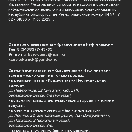
Управлении Федеральной службы по надзору в сфере связи,
информационных технологий и массовых коммуникаций по
Республике Башкортостан. Регистрационный номер ПИ № ТУ
02 - 01880 от 11.06.2025 г.
Отдел рекламы газеты «Красное знамя Нефтекамск»
Тел. 8 (34783) 7-45-35.
Эл. почта:
kzreklama@mail.ru
kzneftekamsk@yandex.ru
Свежий номер газеты «Красное знамя Нефтекамск»
всегда можно купить в точках продаж:
- в редакции газеты «Красное знамя Нефтекамск» по
адресам:
ул. Нефтяников, 22 (2-й этаж, каб. 214),
Берёзовское шоссе, 4-а (1-й этаж);
- во всех почтовых отделениях нашего города (пятничные
выпуски);
- в сети магазинов «Бегемот» (пятничные выпуски):
ул. Ленина, 26; центральный рынок, ТЦ «Центральный»,
ул. Парковая, 2 (цокольный этаж);
Берёзовское шоссе, 3-в;
- на центральном рынке (пятничные выпуски);