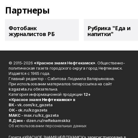
Партнеры
Фотобанк
Рубрика "Еда и
журналистов РБ
напитки"
© 2015-2026
«Красное знамя Нефтекамск»
. Общественно-
политическая газета городского округа город Нефтекамск.
Издаётся с 1965 года.
Главный редактор - Сабитова Людмила Валерьяновна.
При использовании материалов гиперссылка на сайт
kzgazeta.ru
обязательна.
Категория информационной продукции
12+
«Красное знамя
Нефтекамск
» в
ВК -
vk.com/kz_gazeta
ОК -
ok.ru/kzgazeta
MAKC -
max.ru/kz_gazeta
Я.Дзен -
dzen.ru/neftekamskkz
Об использовании персональных данных
Газета «КРАСНОЕ ЗНАМЯ НЕФТЕКАМСК» зарегистрирована в