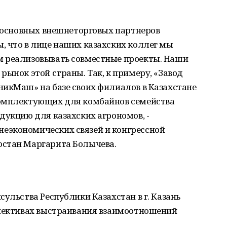
у основных внешнеторговых партнеров
, что в лице наших казахских коллег мы
м реализовывать совместные проекты. Наши
рынок этой страны. Так, к примеру, «Завод
никМаш» на базе своих филиалов в Казахстане
комплектующих для комбайнов семейства
дукцию для казахских агрономов, -
еэкономических связей и конгрессной
остан Маргарита Болычева.
ульства Республики Казахстан в г. Казань
спективах выстраивания взаимоотношений