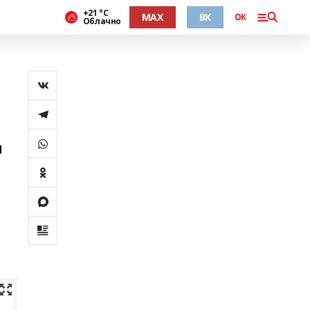
+21 °С
MAX
ВК
ОК
Облачно
я