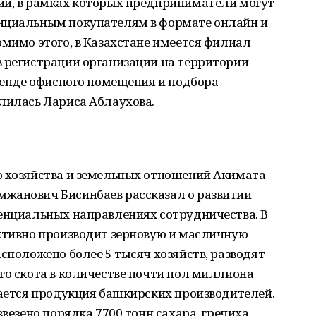
ии, в рамках которых предприниматели могут
енциальным покупателям в формате онлайн и
омимо этого, в Казахстане имеется филиал
в регистрации организации на территории
аренде офисного помещения и подбора
лилась Лариса Аблаухова.
о хозяйства и земельных отношений Акимата
жанович Бисинбаев рассказал о развитии
тенциальных направлениях сотрудничества. В
активно производит зерновую и масличную
асположено более 5 тысяч хозяйств, разводят
го скота в количестве почти пол миллиона
пается продукция башкирских производителей.
ввезено порядка 7700 тонн сахара, гречиха,