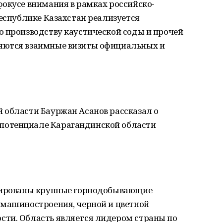
окусе внимания в рамках российско-
Республике Казахстан реализуется
о производству каустической соды и прочей
яются взаимные визиты официальных и
 области Бауржан Асанов рассказал о
потенциале Карагандинской области
трированы крупные горнодобывающие
 машиностроения, черной и цветной
ти. Область является лидером страны по