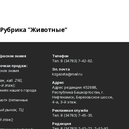
Рубрика "Животные"
Красное знамя
Телефон
Тел. 8 (34783) 7-42-62.
точках продаж:
Эл. почта
сное знамя
kzgazeta@mail.ru
ж, каб. 214),
Адрес
-й этаж);
Адрес редакции: 452688,
ениях нашего города
Республика Башкортостан, г.
Нефтекамск, Берёзовское шоссе,
мот» (пятничные
4-а, 3-й этаж.
ный рынок, ТЦ
Рекламная служба
Тел. 8 (34783) 7-45-35.
й этаж);
Редакция
Тел. 8 (34783) 7-42-72, 7-42-92..