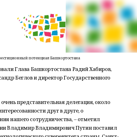
нвестиционный потенциал Башкортостана
овали Глава Башкортостана Радий Хабиров,
сандр Беглов и директор Государственного
 очень представительная делегация, около
интересованности друг в друге, о
ия нашего сотрудничества, – отметил
ссии Владимир Владимирович Путин поставил
ехнологического суверенитета страны. Санкт-