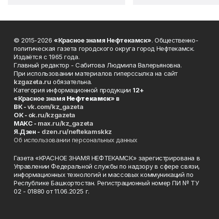
© 2015-2026
«Красное знамя Нефтекамск»
. Общественно-
политическая газета городского округа город Нефтекамск.
Издаётся с 1965 года.
Главный редактор - Сабитова Людмила Валерьяновна.
При использовании материалов гиперссылка на сайт
kzgazeta.ru
обязательна.
Категория информационной продукции
12+
«Красное знамя
Нефтекамск
» в
ВК -
vk.com/kz_gazeta
ОК -
ok.ru/kzgazeta
MAKC -
max.ru/kz_gazeta
Я.Дзен -
dzen.ru/neftekamskkz
Об использовании персональных данных
Газета «КРАСНОЕ ЗНАМЯ НЕФТЕКАМСК» зарегистрирована в
Управлении Федеральной службы по надзору в сфере связи,
информационных технологий и массовых коммуникаций по
Республике Башкортостан. Регистрационный номер ПИ № ТУ
02 - 01880 от 11.06.2025 г.