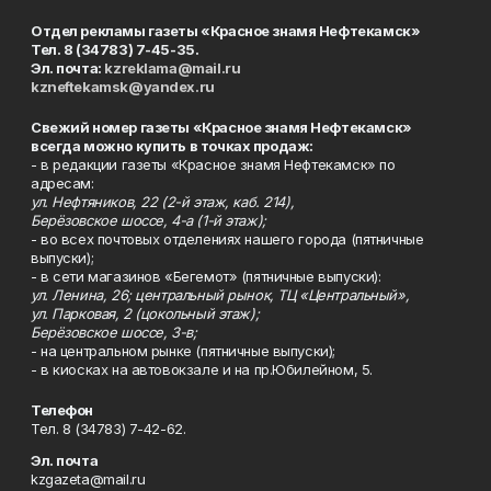
Отдел рекламы газеты «Красное знамя Нефтекамск»
Тел. 8 (34783) 7-45-35.
Эл. почта:
kzreklama@mail.ru
kzneftekamsk@yandex.ru
Свежий номер газеты «Красное знамя Нефтекамск»
всегда можно купить в точках продаж:
- в редакции газеты «Красное знамя Нефтекамск» по
адресам:
ул. Нефтяников, 22 (2-й этаж, каб. 214),
Берёзовское шоссе, 4-а (1-й этаж);
- во всех почтовых отделениях нашего города (пятничные
выпуски);
- в сети магазинов «Бегемот» (пятничные выпуски):
ул. Ленина, 26; центральный рынок, ТЦ «Центральный»,
ул. Парковая, 2 (цокольный этаж);
Берёзовское шоссе, 3-в;
- на центральном рынке (пятничные выпуски);
- в киосках на автовокзале и на пр.Юбилейном, 5.
Телефон
Тел. 8 (34783) 7-42-62.
Эл. почта
kzgazeta@mail.ru