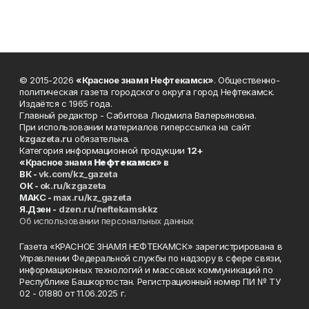
© 2015-2026
«Красное знамя Нефтекамск»
. Общественно-
политическая газета городского округа город Нефтекамск.
Издаётся с 1965 года.
Главный редактор - Сабитова Людмила Валерьяновна.
При использовании материалов гиперссылка на сайт
kzgazeta.ru
обязательна.
Категория информационной продукции
12+
«Красное знамя
Нефтекамск
» в
ВК -
vk.com/kz_gazeta
ОК -
ok.ru/kzgazeta
MAKC -
max.ru/kz_gazeta
Я.Дзен -
dzen.ru/neftekamskkz
Об использовании персональных данных
Газета «КРАСНОЕ ЗНАМЯ НЕФТЕКАМСК» зарегистрирована в
Управлении Федеральной службы по надзору в сфере связи,
информационных технологий и массовых коммуникаций по
Республике Башкортостан. Регистрационный номер ПИ № ТУ
02 - 01880 от 11.06.2025 г.