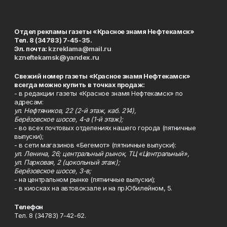
Отдел рекламы газеты «Красное знамя Нефтекамск»
Тел. 8 (34783) 7-45-35.
Эл. почта:
kzreklama@mail.ru
kzneftekamsk@yandex.ru
Свежий номер газеты «Красное знамя Нефтекамск»
всегда можно купить в точках продаж:
- в редакции газеты «Красное знамя Нефтекамск» по
адресам:
ул. Нефтяников, 22 (2-й этаж, каб. 214),
Берёзовское шоссе, 4-а (1-й этаж);
- во всех почтовых отделениях нашего города (пятничные
выпуски);
- в сети магазинов «Бегемот» (пятничные выпуски):
ул. Ленина, 26; центральный рынок, ТЦ «Центральный»,
ул. Парковая, 2 (цокольный этаж);
Берёзовское шоссе, 3-в;
- на центральном рынке (пятничные выпуски);
- в киосках на автовокзале и на пр.Юбилейном, 5.
Телефон
Тел. 8 (34783) 7-42-62.