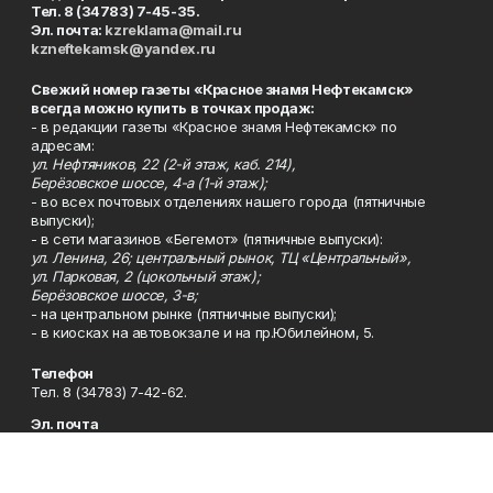
Тел. 8 (34783) 7-45-35.
Эл. почта:
kzreklama@mail.ru
kzneftekamsk@yandex.ru
Свежий номер газеты «Красное знамя Нефтекамск»
всегда можно купить в точках продаж:
- в редакции газеты «Красное знамя Нефтекамск» по
адресам:
ул. Нефтяников, 22 (2-й этаж, каб. 214),
Берёзовское шоссе, 4-а (1-й этаж);
- во всех почтовых отделениях нашего города (пятничные
выпуски);
- в сети магазинов «Бегемот» (пятничные выпуски):
ул. Ленина, 26; центральный рынок, ТЦ «Центральный»,
ул. Парковая, 2 (цокольный этаж);
Берёзовское шоссе, 3-в;
- на центральном рынке (пятничные выпуски);
- в киосках на автовокзале и на пр.Юбилейном, 5.
Телефон
Тел. 8 (34783) 7-42-62.
Эл. почта
kzgazeta@mail.ru
Адрес