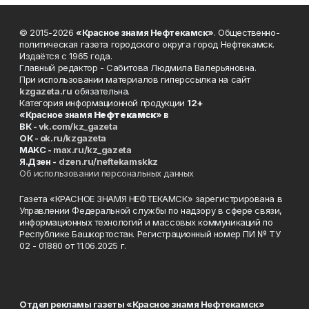
© 2015-2026
«Красное знамя Нефтекамск»
. Общественно-
политическая газета городского округа город Нефтекамск.
Издаётся с 1965 года.
Главный редактор - Сабитова Людмила Валерьяновна.
При использовании материалов гиперссылка на сайт
kzgazeta.ru
обязательна.
Категория информационной продукции
12+
«Красное знамя
Нефтекамск
» в
ВК -
vk.com/kz_gazeta
ОК -
ok.ru/kzgazeta
MAKC -
max.ru/kz_gazeta
Я.Дзен -
dzen.ru/neftekamskkz
Об использовании персональных данных
Газета «КРАСНОЕ ЗНАМЯ НЕФТЕКАМСК» зарегистрирована в
Управлении Федеральной службы по надзору в сфере связи,
информационных технологий и массовых коммуникаций по
Республике Башкортостан. Регистрационный номер ПИ № ТУ
02 - 01880 от 11.06.2025 г.
Отдел рекламы газеты «Красное знамя Нефтекамск»