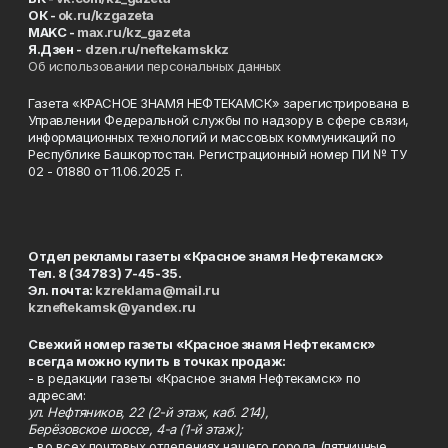
ОК -
ok.ru/kzgazeta
MAKC -
max.ru/kz_gazeta
Я.Дзен -
dzen.ru/neftekamskkz
Об использовании персональных данных
Газета «КРАСНОЕ ЗНАМЯ НЕФТЕКАМСК» зарегистрирована в
Управлении Федеральной службы по надзору в сфере связи,
информационных технологий и массовых коммуникаций по
Республике Башкортостан. Регистрационный номер ПИ № ТУ
02 - 01880 от 11.06.2025 г.
Отдел рекламы газеты «Красное знамя Нефтекамск»
Тел. 8 (34783) 7-45-35.
Эл. почта:
kzreklama@mail.ru
kzneftekamsk@yandex.ru
Свежий номер газеты «Красное знамя Нефтекамск»
всегда можно купить в точках продаж:
- в редакции газеты «Красное знамя Нефтекамск» по
адресам:
ул. Нефтяников, 22 (2-й этаж, каб. 214),
Берёзовское шоссе, 4-а (1-й этаж);
- во всех почтовых отделениях нашего города (пятничные