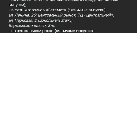
выпуски);
- в сети магазинов «Бегемот» (пятничные выпуски):
ул. Ленина, 26; центральный рынок, ТЦ «Центральный»,
ул. Парковая, 2 (цокольный этаж);
Берёзовское шоссе, 3-в;
- на центральном рынке (пятничные выпуски);
- в киосках на автовокзале и на пр.Юбилейном, 5.
Телефон
Тел. 8 (34783) 7-42-62.
Эл. почта
kzgazeta@mail.ru
Адрес
Адрес редакции: 452688, Республика Башкортостан, г.
Нефтекамск, Берёзовское шоссе, 4-а, 3-й этаж.
Рекламная служба
Тел. 8 (34783) 7-45-35.
Редакция
Тел. 8 (34783) 7-42-72, 7-42-92..
Приемная
Тел. 8 (34783) 7-42-82.
Сотрудничество