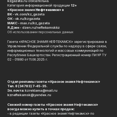
kzgazeta.ru
обязательна.
Категория информационной продукции
12+
«Красное знамя
Нефтекамск
» в
ВК -
vk.com/kz_gazeta
ОК -
ok.ru/kzgazeta
MAKC -
max.ru/kz_gazeta
Я.Дзен -
dzen.ru/neftekamskkz
Об использовании персональных данных
Газета «КРАСНОЕ ЗНАМЯ НЕФТЕКАМСК» зарегистрирована в
Управлении Федеральной службы по надзору в сфере связи,
информационных технологий и массовых коммуникаций по
Республике Башкортостан. Регистрационный номер ПИ № ТУ
02 - 01880 от 11.06.2025 г.
Отдел рекламы газеты «Красное знамя Нефтекамск»
Тел. 8 (34783) 7-45-35.
Эл. почта:
kzreklama@mail.ru
kzneftekamsk@yandex.ru
Свежий номер газеты «Красное знамя Нефтекамск»
всегда можно купить в точках продаж:
- в редакции газеты «Красное знамя Нефтекамск» по