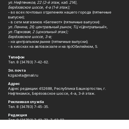
ул. Нефтяников, 22 (2-й этаж, каб. 214),
Берёзовское шоссе, 4-а (1-й этаж);
- во всех почтовых отделениях нашего города (пятничные
выпуски);
- в сети магазинов «Бегемот» (пятничные выпуски):
ул. Ленина, 26; центральный рынок, ТЦ «Центральный»,
ул. Парковая, 2 (цокольный этаж);
Берёзовское шоссе, 3-в;
- на центральном рынке (пятничные выпуски);
- в киосках на автовокзале и на пр.Юбилейном, 5.
Телефон
Тел. 8 (34783) 7-42-62.
Эл. почта
kzgazeta@mail.ru
Адрес
Адрес редакции: 452688, Республика Башкортостан, г.
Нефтекамск, Берёзовское шоссе, 4-а, 3-й этаж.
Рекламная служба
Тел. 8 (34783) 7-45-35.
Редакция
Тел. 8 (34783) 7-42-72, 7-42-92..
Приемная