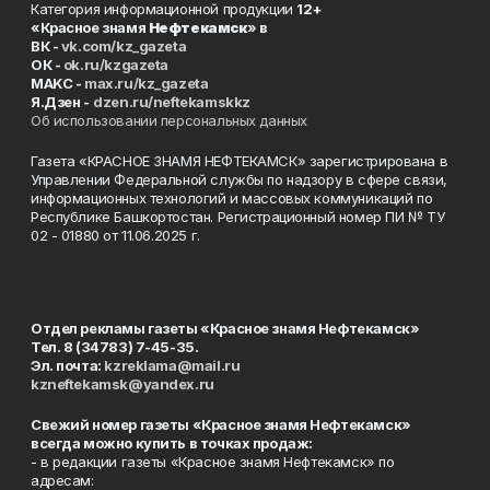
Категория информационной продукции
12+
«Красное знамя
Нефтекамск
» в
ВК -
vk.com/kz_gazeta
ОК -
ok.ru/kzgazeta
MAKC -
max.ru/kz_gazeta
Я.Дзен -
dzen.ru/neftekamskkz
Об использовании персональных данных
Газета «КРАСНОЕ ЗНАМЯ НЕФТЕКАМСК» зарегистрирована в
Управлении Федеральной службы по надзору в сфере связи,
информационных технологий и массовых коммуникаций по
Республике Башкортостан. Регистрационный номер ПИ № ТУ
02 - 01880 от 11.06.2025 г.
Отдел рекламы газеты «Красное знамя Нефтекамск»
Тел. 8 (34783) 7-45-35.
Эл. почта:
kzreklama@mail.ru
kzneftekamsk@yandex.ru
Свежий номер газеты «Красное знамя Нефтекамск»
всегда можно купить в точках продаж:
- в редакции газеты «Красное знамя Нефтекамск» по
адресам: