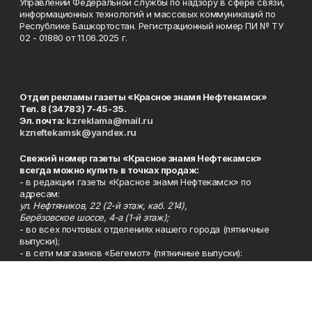
Управлении Федеральной службы по надзору в сфере связи,
информационных технологий и массовых коммуникаций по
Республике Башкортостан. Регистрационный номер ПИ № ТУ
02 - 01880 от 11.06.2025 г.
Отдел рекламы газеты «Красное знамя Нефтекамск»
Тел. 8 (34783) 7-45-35.
Эл. почта:
kzreklama@mail.ru
kzneftekamsk@yandex.ru
Свежий номер газеты «Красное знамя Нефтекамск»
всегда можно купить в точках продаж:
- в редакции газеты «Красное знамя Нефтекамск» по
адресам:
ул. Нефтяников, 22 (2-й этаж, каб. 214),
Берёзовское шоссе, 4-а (1-й этаж);
- во всех почтовых отделениях нашего города (пятничные
выпуски);
- в сети магазинов «Бегемот» (пятничные выпуски):
ул. Ленина, 26; центральный рынок, ТЦ «Центральный»,
ул. Парковая, 2 (цокольный этаж);
Берёзовское шоссе, 3-в;
- на центральном рынке (пятничные выпуски);
- в киосках на автовокзале и на пр.Юбилейном, 5.