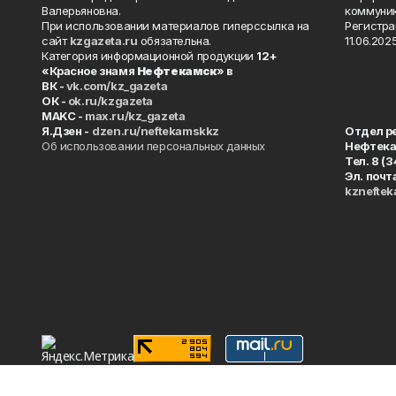
Валерьяновна.
коммуник
При использовании материалов гиперссылка на
Регистра
сайт
kzgazeta.ru
обязательна.
11.06.2025
Категория информационной продукции
12+
«Красное знамя
Нефтекамск
» в
ВК -
vk.com/kz_gazeta
ОК -
ok.ru/kzgazeta
MAKC -
max.ru/kz_gazeta
Я.Дзен -
dzen.ru/neftekamskkz
Отдел р
Об использовании персональных данных
Нефтек
Тел. 8 (
Эл. почт
kznefte