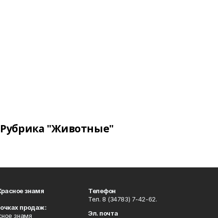
Рубрика "Животные"
Красное знамя
Телефон
Тел. 8 (34783) 7-42-62.
точках продаж:
Эл. почта
сное знамя