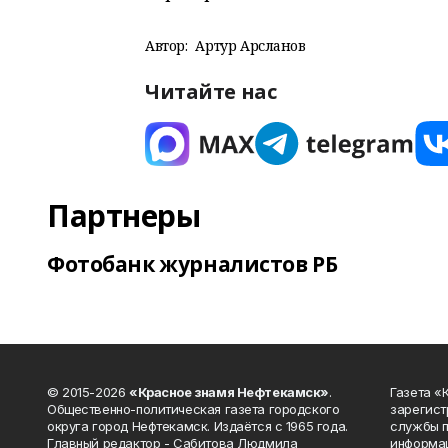
Автор:
Артур Арсланов
Читайте нас
Партнеры
Фотобанк журналистов РБ
© 2015-2026
«Красное знамя Нефтекамск»
.
Газета 
Общественно-политическая газета городского
зарегист
округа город Нефтекамск. Издаётся с 1965 года.
службы п
Главный редактор - Сабитова Людмила
информац