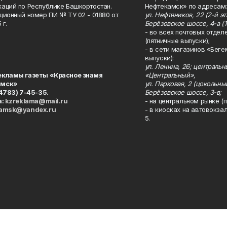
аций по Республике Башкортостан.
Нефтекамск» по адресам:
ционный номер ПИ № ТУ 02 - 01880 от
ул. Нефтяников, 22 (2-й эта
 г.
Берёзовское шоссе, 4-а (1
- во всех почтовых отдел
(пятничные выпуски);
- в сети магазинов «Беге
выпуски):
ул. Ленина, 26; централь
екламы газеты «Красное знамя
«Центральный»,
амск»
ул. Парковая, 2 (цокольны
34783) 7-45-35.
Берёзовское шоссе, 3-в;
а:
kzreklama@mail.ru
- на центральном рынке (п
kamsk@yandex.ru
- в киосках на автовокза
5.