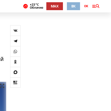
+23 °С
MAX
ВК
ОК
Облачно
ий