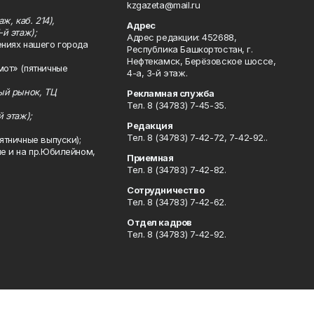
kzgazeta@mail.ru
ж, каб. 214),
Адрес
-й этаж);
Адрес редакции: 452688,
ениях нашего города
Республика Башкортостан, г.
Нефтекамск, Берёзовское шоссе,
мот» (пятничные
4-а, 3-й этаж.
ный рынок, ТЦ
Рекламная служба
Тел. 8 (34783) 7-45-35.
й этаж);
Редакция
Тел. 8 (34783) 7-42-72, 7-42-92..
ятничные выпуски);
ле и на пр.Юбилейном,
Приемная
Тел. 8 (34783) 7-42-82.
Сотрудничество
Тел. 8 (34783) 7-42-62.
Отдел кадров
Тел. 8 (34783) 7-42-92.