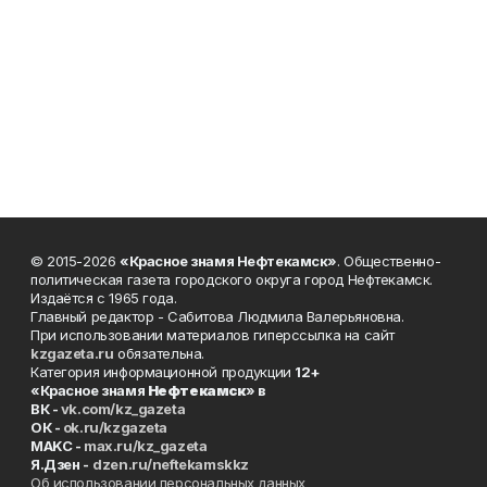
© 2015-2026
«Красное знамя Нефтекамск»
. Общественно-
политическая газета городского округа город Нефтекамск.
Издаётся с 1965 года.
Главный редактор - Сабитова Людмила Валерьяновна.
При использовании материалов гиперссылка на сайт
kzgazeta.ru
обязательна.
Категория информационной продукции
12+
«Красное знамя
Нефтекамск
» в
ВК -
vk.com/kz_gazeta
ОК -
ok.ru/kzgazeta
MAKC -
max.ru/kz_gazeta
Я.Дзен -
dzen.ru/neftekamskkz
Об использовании персональных данных