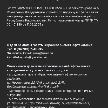
Газета «КРАСНОЕ ЗНАМЯ НЕФТЕКАМСК» зарегистрирована в
Управлении Федеральной службы по надзору в сфере связи,
информационных технологий и массовых коммуникаций по
Республике Башкортостан. Регистрационный номер ПИ № ТУ
02 - 01880 от 11.06.2025 г.
Отдел рекламы газеты «Красное знамя Нефтекамск»
Тел. 8 (34783) 7-45-35.
Эл. почта:
kzreklama@mail.ru
kzneftekamsk@yandex.ru
Свежий номер газеты «Красное знамя Нефтекамск»
всегда можно купить в точках продаж:
- в редакции газеты «Красное знамя Нефтекамск» по
адресам:
ул. Нефтяников, 22 (2-й этаж, каб. 214),
Берёзовское шоссе, 4-а (1-й этаж);
- во всех почтовых отделениях нашего города (пятничные
выпуски);
- в сети магазинов «Бегемот» (пятничные выпуски):
ул. Ленина, 26; центральный рынок, ТЦ «Центральный»,
ул. Парковая, 2 (цокольный этаж);