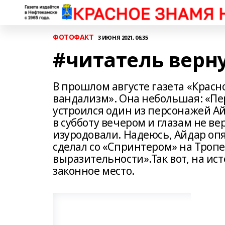
ФОТОФАКТ
3 ИЮНЯ 2021, 06:35
#читатель верн
В прошлом августе газета «Красн
вандализм». Она небольшая: «Пе
устроился один из персонажей А
в субботу вечером и глазам не в
изуродовали. Надеюсь, Айдар опят
сделал со «Спринтером» на Тропе 
выразительности».Так вот, на ис
законное место.