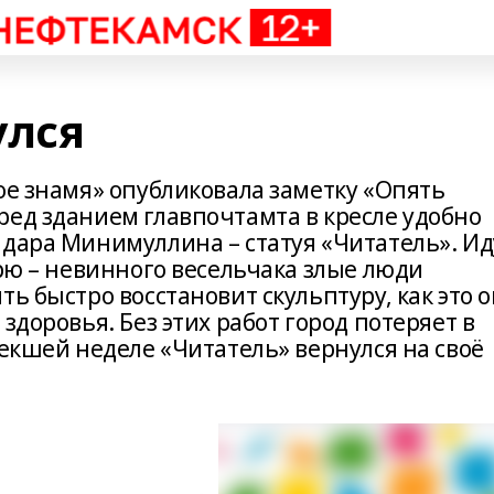
улся
ое знамя» опубликовала заметку «Опять
ред зданием главпочтамта в кресле удобно
йдара Минимуллина – статуя «Читатель». Ид
ерю – невинного весельчака злые люди
ь быстро восстановит скульптуру, как это о
здоровья. Без этих работ город потеряет в
текшей неделе «Читатель» вернулся на своё