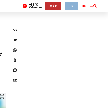
+18 °С
MAX
ВК
ОК
Облачно
у
н