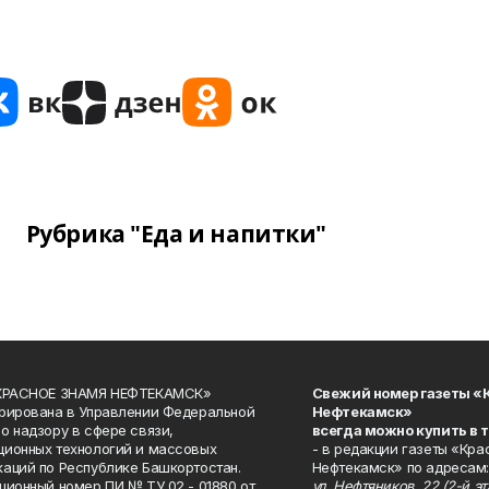
Рубрика "Еда и напитки"
«КРАСНОЕ ЗНАМЯ НЕФТЕКАМСК»
Свежий номер газеты «
рирована в Управлении Федеральной
Нефтекамск»
о надзору в сфере связи,
всегда можно купить в 
ионных технологий и массовых
- в редакции газеты «Кра
аций по Республике Башкортостан.
Нефтекамск» по адресам:
ционный номер ПИ № ТУ 02 - 01880 от
ул. Нефтяников, 22 (2-й эта