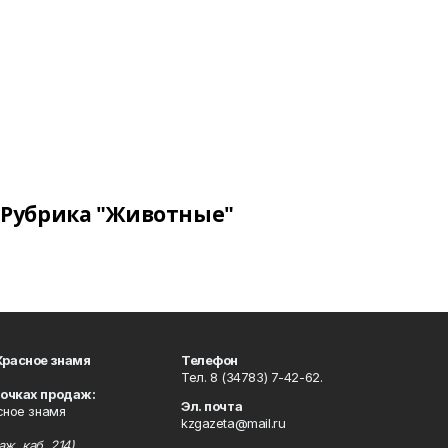
Рубрика "Животные"
Красное знамя
Телефон
Тел. 8 (34783) 7-42-62.
точках продаж:
Эл. почта
сное знамя
kzgazeta@mail.ru
ж, каб. 214),