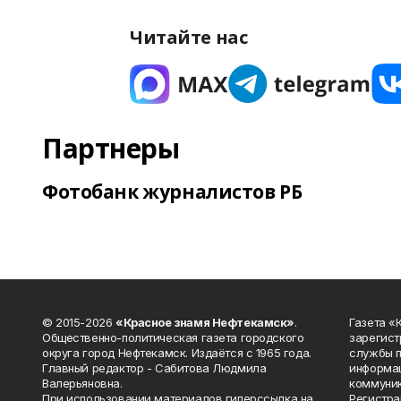
Читайте нас
Партнеры
Фотобанк журналистов РБ
© 2015-2026
«Красное знамя Нефтекамск»
.
Газета 
Общественно-политическая газета городского
зарегист
округа город Нефтекамск. Издаётся с 1965 года.
службы п
Главный редактор - Сабитова Людмила
информац
Валерьяновна.
коммуник
При использовании материалов гиперссылка на
Регистра