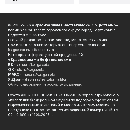
© 2015-2026
«Красное знамя Нефтекамск»
. Общественно-
политическая газета городского округа город Нефтекамск.
Издаётся с 1965 года.
Главный редактор - Сабитова Людмила Валерьяновна.
При использовании материалов гиперссылка на сайт
kzgazeta.ru
обязательна.
Категория информационной продукции
12+
«Красное знамя
Нефтекамск
» в
ВК -
vk.com/kz_gazeta
ОК -
ok.ru/kzgazeta
MAKC -
max.ru/kz_gazeta
Я.Дзен -
dzen.ru/neftekamskkz
Об использовании персональных данных
Газета «КРАСНОЕ ЗНАМЯ НЕФТЕКАМСК» зарегистрирована в
Управлении Федеральной службы по надзору в сфере связи,
информационных технологий и массовых коммуникаций по
Республике Башкортостан. Регистрационный номер ПИ № ТУ
02 - 01880 от 11.06.2025 г.