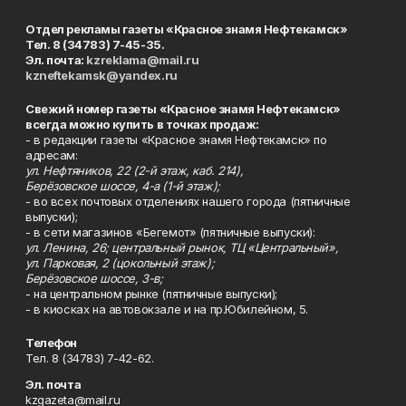
Отдел рекламы газеты «Красное знамя Нефтекамск»
Тел. 8 (34783) 7-45-35.
Эл. почта:
kzreklama@mail.ru
kzneftekamsk@yandex.ru
Свежий номер газеты «Красное знамя Нефтекамск»
всегда можно купить в точках продаж:
- в редакции газеты «Красное знамя Нефтекамск» по
адресам:
ул. Нефтяников, 22 (2-й этаж, каб. 214),
Берёзовское шоссе, 4-а (1-й этаж);
- во всех почтовых отделениях нашего города (пятничные
выпуски);
- в сети магазинов «Бегемот» (пятничные выпуски):
ул. Ленина, 26; центральный рынок, ТЦ «Центральный»,
ул. Парковая, 2 (цокольный этаж);
Берёзовское шоссе, 3-в;
- на центральном рынке (пятничные выпуски);
- в киосках на автовокзале и на пр.Юбилейном, 5.
Телефон
Тел. 8 (34783) 7-42-62.
Эл. почта
kzgazeta@mail.ru