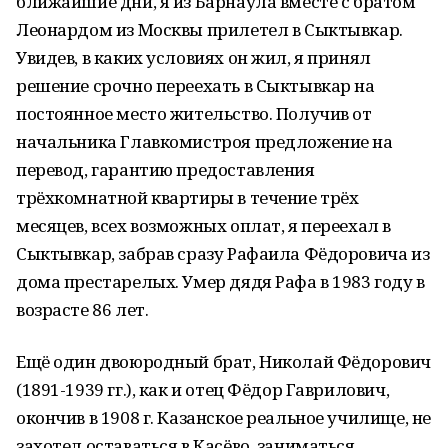
ближайшие дни, я из Барнаула вместе с братом
Леонардом из Москвы прилетел в Сыктывкар.
Увидев, в каких условиях он жил, я принял
решение срочно переехать в Сыктывкар на
постоянное место жительство. Получив от
начальника Главкомистроя предложение на
перевод, гарантию предоставления
трёхкомнатной квартиры в течение трёх
месяцев, всех возможных оплат, я переехал в
Сыктывкар, забрав сразу Рафаила Фёдоровича из
дома престарелых. Умер дядя Рафа в 1983 году в
возрасте 86 лет.
Ещё один двоюродный брат, Николай Фёдорович
(1891-1939 гг.), как и отец Фёдор Гаврилович,
окончив в 1908 г. Казанское реальное училище, не
захотел оставаться в Касёво, заниматься