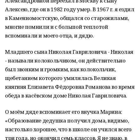
Александровной переехал в Москву к сыну
Алексею, где он в 1982 году умер. В 1967 г. я ездил
в Каменномостскую, общался со старожилами,
многие помнили и с большой теплотой
вспоминали и моего отца, и дядю.
Младшего сына Николая Гавриловича - Николая
- называли колокольчиком, он действительно
был звонким и громким, как колокольчик,
щебетанием которого умилялась Великая
княгиня Елизавета Фёдоровна Романова во время
обеда в касёвском доме Николая Гавриловича.
О моём дяде вспоминает его внучка Марина:
«Образование дедушка получил дома, видимо,
настолько хорошее, что в школе он учился всего
три года, но окончил семь классов. Я не знаю, в