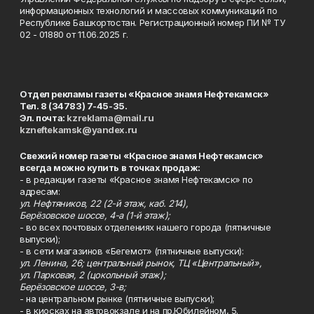
информационных технологий и массовых коммуникаций по
Республике Башкортостан. Регистрационный номер ПИ № ТУ
02 - 01880 от 11.06.2025 г.
Отдел рекламы газеты «Красное знамя Нефтекамск»
Тел. 8 (34783) 7-45-35.
Эл. почта:
kzreklama@mail.ru
kzneftekamsk@yandex.ru
Свежий номер газеты «Красное знамя Нефтекамск»
всегда можно купить в точках продаж:
- в редакции газеты «Красное знамя Нефтекамск» по
адресам:
ул. Нефтяников, 22 (2-й этаж, каб. 214),
Берёзовское шоссе, 4-а (1-й этаж);
- во всех почтовых отделениях нашего города (пятничные
выпуски);
- в сети магазинов «Бегемот» (пятничные выпуски):
ул. Ленина, 26; центральный рынок, ТЦ «Центральный»,
ул. Парковая, 2 (цокольный этаж);
Берёзовское шоссе, 3-в;
- на центральном рынке (пятничные выпуски);
- в киосках на автовокзале и на пр.Юбилейном, 5.