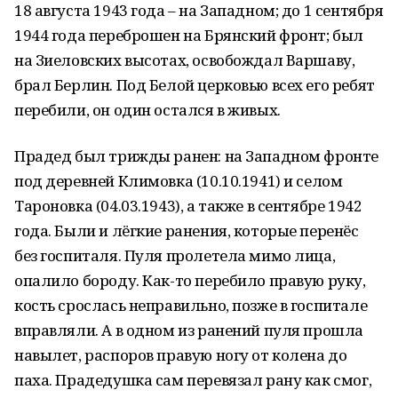
18 августа 1943 года – на Западном; до 1 сентября
1944 года переброшен на Брянский фронт; был
на Зиеловских высотах, освобождал Варшаву,
брал Берлин. Под Белой церковью всех его ребят
перебили, он один остался в живых.
Прадед был трижды ранен: на Западном фронте
под деревней Климовка (10.10.1941) и селом
Тароновка (04.03.1943), а также в сентябре 1942
года. Были и лёгкие ранения, которые перенёс
без госпиталя. Пуля пролетела мимо лица,
опалило бороду. Как-то перебило правую руку,
кость срослась неправильно, позже в госпитале
вправляли. А в одном из ранений пуля прошла
навылет, распоров правую ногу от колена до
паха. Прадедушка сам перевязал рану как смог,