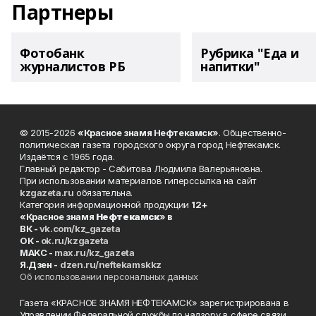
Партнеры
Фотобанк
Рубрика "Еда и
журналистов РБ
напитки"
© 2015-2026
«Красное знамя Нефтекамск»
. Общественно-
политическая газета городского округа город Нефтекамск.
Издаётся с 1965 года.
Главный редактор - Сабитова Людмила Валерьяновна.
При использовании материалов гиперссылка на сайт
kzgazeta.ru
обязательна.
Категория информационной продукции
12+
«Красное знамя
Нефтекамск
» в
ВК -
vk.com/kz_gazeta
ОК -
ok.ru/kzgazeta
MAKC -
max.ru/kz_gazeta
Я.Дзен -
dzen.ru/neftekamskkz
Об использовании персональных данных
Газета «КРАСНОЕ ЗНАМЯ НЕФТЕКАМСК» зарегистрирована в
Управлении Федеральной службы по надзору в сфере связи,