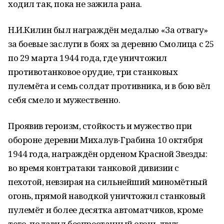
ходил так, пока не зажила рана.
Н.И.Килин был награждён медалью «За отвагу»
за боевые заслуги в боях за деревню Смолица с 25
по 29 марта 1944 года, где уничтожил
противотанковое орудие, три станковых
пулемёта и семь солдат противника, и в бою вёл
себя смело и мужественно.
Проявив героизм, стойкость и мужество при
обороне деревни Михалув-Грабина 10 октября
1944 года, награждён орденом Красной Звезды:
во время контратаки танковой дивизии с
пехотой, невзирая на сильнейший миномётный
огонь, прямой наводкой уничтожил станковый
пулемёт и более десятка автоматчиков, кроме
того, подавил беспрестанный огонь двух