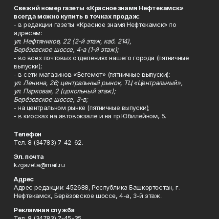
Свежий номер газеты «Красное знамя Нефтекамск»
всегда можно купить в точках продаж:
- в редакции газеты «Красное знамя Нефтекамск» по
адресам:
ул. Нефтяников, 22 (2-й этаж, каб. 214),
Берёзовское шоссе, 4-а (1-й этаж);
- во всех почтовых отделениях нашего города (пятничные
выпуски);
- в сети магазинов «Бегемот» (пятничные выпуски):
ул. Ленина, 26; центральный рынок, ТЦ «Центральный»,
ул. Парковая, 2 (цокольный этаж);
Берёзовское шоссе, 3-в;
- на центральном рынке (пятничные выпуски);
- в киосках на автовокзале и на пр.Юбилейном, 5.
Телефон
Тел. 8 (34783) 7-42-62.
Эл. почта
kzgazeta@mail.ru
Адрес
Адрес редакции: 452688, Республика Башкортостан, г.
Нефтекамск, Берёзовское шоссе, 4-а, 3-й этаж.
Рекламная служба
Тел. 8 (34783) 7-45-35.