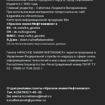
Издаётся с 1965 года.
Главный редактор - Сабитова Людмила Валерьяновна.
При использовании материалов гиперссылка на сайт
kzgazeta.ru
обязательна.
Категория информационной продукции
12+
«Красное знамя
Нефтекамск
» в
ВК -
vk.com/kz_gazeta
ОК -
ok.ru/kzgazeta
MAKC -
max.ru/kz_gazeta
Я.Дзен -
dzen.ru/neftekamskkz
Об использовании персональных данных
Газета «КРАСНОЕ ЗНАМЯ НЕФТЕКАМСК» зарегистрирована в
Управлении Федеральной службы по надзору в сфере связи,
информационных технологий и массовых коммуникаций по
Республике Башкортостан. Регистрационный номер ПИ № ТУ
02 - 01880 от 11.06.2025 г.
Отдел рекламы газеты «Красное знамя Нефтекамск»
Тел. 8 (34783) 7-45-35.
Эл. почта:
kzreklama@mail.ru
kzneftekamsk@yandex.ru