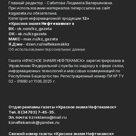
Главный редактор - Сабитова Людмила Валерьяновна.
При использовании материалов гиперссылка на сайт
kzgazeta.ru
обязательна.
Категория информационной продукции
12+
«Красное знамя
Нефтекамск
» в
ВК -
vk.com/kz_gazeta
ОК -
ok.ru/kzgazeta
MAKC -
max.ru/kz_gazeta
Я.Дзен -
dzen.ru/neftekamskkz
Об использовании персональных данных
Газета «КРАСНОЕ ЗНАМЯ НЕФТЕКАМСК» зарегистрирована в
Управлении Федеральной службы по надзору в сфере связи,
информационных технологий и массовых коммуникаций по
Республике Башкортостан. Регистрационный номер ПИ № ТУ
02 - 01880 от 11.06.2025 г.
Отдел рекламы газеты «Красное знамя Нефтекамск»
Тел. 8 (34783) 7-45-35.
Эл. почта:
kzreklama@mail.ru
kzneftekamsk@yandex.ru
Свежий номер газеты «Красное знамя Нефтекамск»