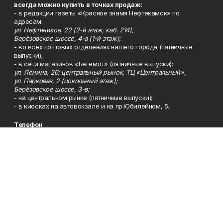
всегда можно купить в точках продаж:
- в редакции газеты «Красное знамя Нефтекамск» по
адресам:
ул. Нефтяников, 22 (2-й этаж, каб. 214),
Берёзовское шоссе, 4-а (1-й этаж);
- во всех почтовых отделениях нашего города (пятничные
выпуски);
- в сети магазинов «Бегемот» (пятничные выпуски):
ул. Ленина, 26; центральный рынок, ТЦ «Центральный»,
ул. Парковая, 2 (цокольный этаж);
Берёзовское шоссе, 3-в;
- на центральном рынке (пятничные выпуски);
- в киосках на автовокзале и на пр.Юбилейном, 5.
Телефон
Тел. 8 (34783) 7-42-62.
Эл. почта
kzgazeta@mail.ru
Адрес
Адрес редакции: 452688, Республика Башкортостан, г.
Нефтекамск, Берёзовское шоссе, 4-а, 3-й этаж.
Рекламная служба
Тел. 8 (34783) 7-45-35.