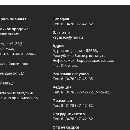
Красное знамя
Телефон
Тел. 8 (34783) 7-42-62.
точках продаж:
Эл. почта
сное знамя
kzgazeta@mail.ru
ж, каб. 214),
Адрес
-й этаж);
Адрес редакции: 452688,
ениях нашего города
Республика Башкортостан, г.
Нефтекамск, Берёзовское шоссе,
мот» (пятничные
4-а, 3-й этаж.
ный рынок, ТЦ
Рекламная служба
Тел. 8 (34783) 7-45-35.
й этаж);
Редакция
Тел. 8 (34783) 7-42-72, 7-42-92..
ятничные выпуски);
ле и на пр.Юбилейном,
Приемная
Тел. 8 (34783) 7-42-82.
Сотрудничество
Тел. 8 (34783) 7-42-62.
Отдел кадров