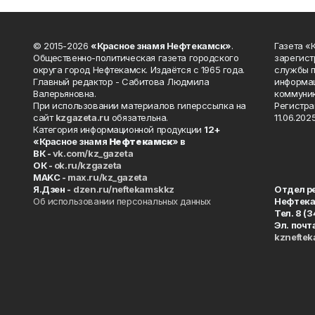
© 2015-2026
«Красное знамя Нефтекамск»
.
Газета 
Общественно-политическая газета городского
зарегист
округа город Нефтекамск. Издаётся с 1965 года.
службы п
Главный редактор - Сабитова Людмила
информац
Валерьяновна.
коммуник
При использовании материалов гиперссылка на
Регистра
сайт
kzgazeta.ru
обязательна.
11.06.2025
Категория информационной продукции
12+
«Красное знамя
Нефтекамск
» в
ВК -
vk.com/kz_gazeta
ОК -
ok.ru/kzgazeta
MAKC -
max.ru/kz_gazeta
Я.Дзен -
dzen.ru/neftekamskkz
Отдел р
Об использовании персональных данных
Нефтек
Тел. 8 (
Эл. почт
kznefte