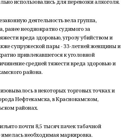
ьно использовались для перевозки алкоголя.
езаконную деятельность вела группа,
а, ранее неоднократно судимого за
жести вреда здоровью, угрозу убийством и
акже супружеской пары - 33-летней женщины и
кратно привлекавшегося к уголовной
ичинение средней тяжести вреда здоровью и
камского района.
лизовывалось в некоторых торговых точках и
рода Нефтекамска, в Краснокамском,
ьском районах.
зъято почти 8,5 тысяч пачек табачной
е имелась необходимая маркировка.