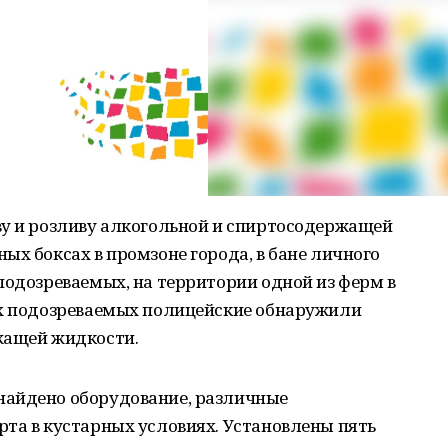
ву и розливу алкогольной и спиртосодержащей
ых боксах в промзоне города, в бане личного
подозреваемых, на территории одной из ферм в
ах подозреваемых полицейские обнаружили
жащей жидкости.
найдено оборудование, различные
та в кустарных условиях. Установлены пять