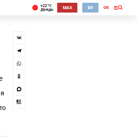
+22 °С
MAX
ВК
ОК
Дождь
е
ия
то