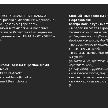
«КРАСНОЕ ЗНАМЯ НЕФТЕКАМСК»
Свежий номер газеты «
рирована в Управлении Федеральной
Нефтекамск»
о надзору в сфере связи,
всегда можно купить в 
ионных технологий и массовых
- в редакции газеты «Кра
аций по Республике Башкортостан.
Нефтекамск» по адресам:
ционный номер ПИ № ТУ 02 - 01880 от
ул. Нефтяников, 22 (2-й эта
 г.
Берёзовское шоссе, 4-а (1
- во всех почтовых отдел
(пятничные выпуски);
- в сети магазинов «Беге
выпуски):
ул. Ленина, 26; централь
екламы газеты «Красное знамя
«Центральный»,
амск»
ул. Парковая, 2 (цокольны
34783) 7-45-35.
Берёзовское шоссе, 3-в;
а:
kzreklama@mail.ru
- на центральном рынке (п
kamsk@yandex.ru
- в киосках на автовокза
5.