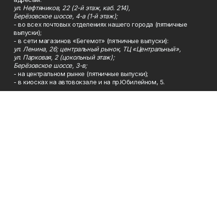
ул. Нефтяников, 22 (2-й этаж, каб. 214),
Берёзовское шоссе, 4-а (1-й этаж);
- во всех почтовых отделениях нашего города (пятничные
выпуски);
- в сети магазинов «Бегемот» (пятничные выпуски):
ул. Ленина, 26; центральный рынок, ТЦ «Центральный»,
ул. Парковая, 2 (цокольный этаж);
Берёзовское шоссе, 3-в;
- на центральном рынке (пятничные выпуски);
- в киосках на автовокзале и на пр.Юбилейном, 5.
Телефон
Тел. 8 (34783) 7-42-62.
Эл. почта
kzgazeta@mail.ru
Адрес
Адрес редакции: 452688, Республика Башкортостан, г.
Нефтекамск, Берёзовское шоссе, 4-а, 3-й этаж.
Рекламная служба
Тел. 8 (34783) 7-45-35.
Редакция
Тел. 8 (34783) 7-42-72, 7-42-92..