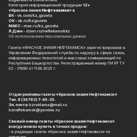
Категория информационной продукции
12+
«Красное знамя
Нефтекамск
» в
ВК -
vk.com/kz_gazeta
ОК -
ok.ru/kzgazeta
MAKC -
max.ru/kz_gazeta
Я.Дзен -
dzen.ru/neftekamskkz
Об использовании персональных данных
Газета «КРАСНОЕ ЗНАМЯ НЕФТЕКАМСК» зарегистрирована в
Управлении Федеральной службы по надзору в сфере связи,
информационных технологий и массовых коммуникаций по
Республике Башкортостан. Регистрационный номер ПИ № ТУ
02 - 01880 от 11.06.2025 г.
Отдел рекламы газеты «Красное знамя Нефтекамск»
Тел. 8 (34783) 7-45-35.
Эл. почта:
kzreklama@mail.ru
kzneftekamsk@yandex.ru
Свежий номер газеты «Красное знамя Нефтекамск»
всегда можно купить в точках продаж:
- в редакции газеты «Красное знамя Нефтекамск» по
адресам: