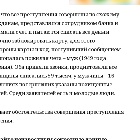
 что все преступления совершены по схожему
жданам, представлялся сотрудником банка и
мали счет и пытаются списать все деньги.
но заблокировать карту, для этого
тороны карты и код, поступивший сообщением
попалась пожилая чета – муж (1949 года
ния). Оба приняли звонки, продиктовали все
нщины списались 59 тысяч, у мужчины – 16
явлениях потерпевших указаны похищенные
лей. Среди заявителей есть и молодые люди.
вает обстоятельства совершения преступления
ения.
вайте неизвестным секретные данные