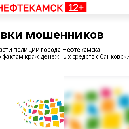
овки мошенников
части полиции города Нефтекамска
 фактам краж денежных средств с банковск