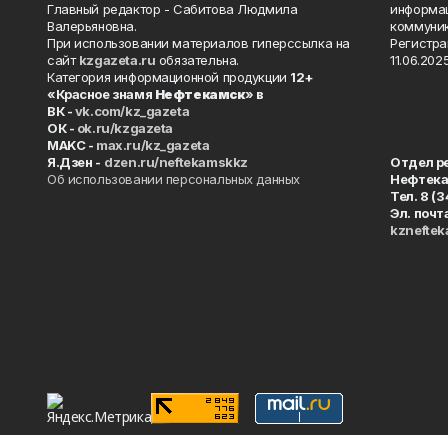
Главный редактор - Сабитова Людмила
информац
Валерьяновна.
коммуник
При использовании материалов гиперссылка на
Регистра
сайт
kzgazeta.ru
обязательна.
11.06.2025
Категория информационной продукции
12+
«Красное знамя
Нефтекамск
» в
ВК -
vk.com/kz_gazeta
ОК -
ok.ru/kzgazeta
MAKC -
max.ru/kz_gazeta
Я.Дзен -
dzen.ru/neftekamskkz
Отдел р
Об использовании персональных данных
Нефтек
Тел. 8 (
Эл. почт
kznefte