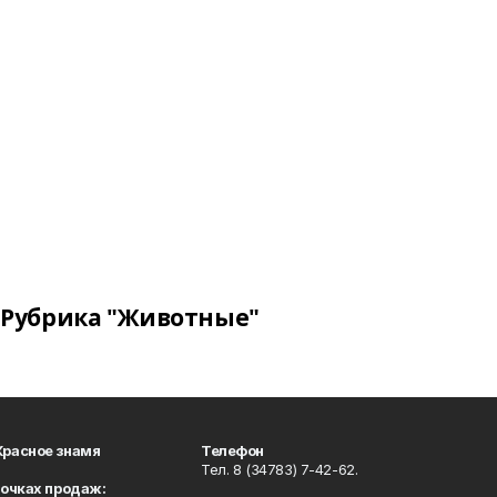
Рубрика "Животные"
Красное знамя
Телефон
Тел. 8 (34783) 7-42-62.
точках продаж: