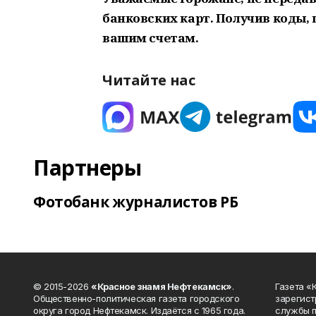
банковских карт. Получив коды,
вашим счетам.
Читайте нас
Партнеры
Фотобанк журналистов РБ
© 2015-2026
«Красное знамя Нефтекамск»
.
Газета 
Общественно-политическая газета городского
зарегист
округа город Нефтекамск. Издаётся с 1965 года.
службы п