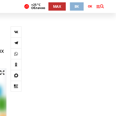
+25 °С
MAX
ВК
ОК
Облачно
их