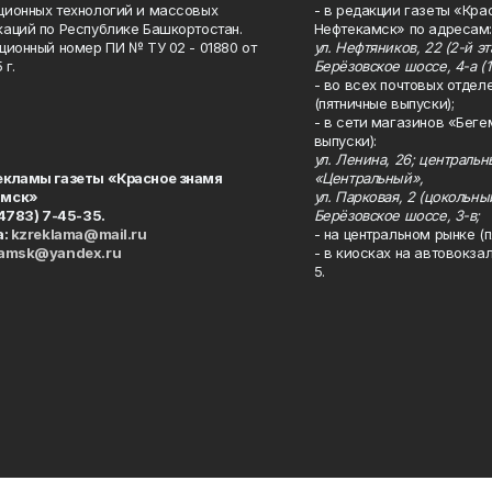
ионных технологий и массовых
- в редакции газеты «Кра
аций по Республике Башкортостан.
Нефтекамск» по адресам:
ционный номер ПИ № ТУ 02 - 01880 от
ул. Нефтяников, 22 (2-й эта
 г.
Берёзовское шоссе, 4-а (1
- во всех почтовых отдел
(пятничные выпуски);
- в сети магазинов «Беге
выпуски):
ул. Ленина, 26; централь
екламы газеты «Красное знамя
«Центральный»,
амск»
ул. Парковая, 2 (цокольны
34783) 7-45-35.
Берёзовское шоссе, 3-в;
а:
kzreklama@mail.ru
- на центральном рынке (п
kamsk@yandex.ru
- в киосках на автовокза
5.