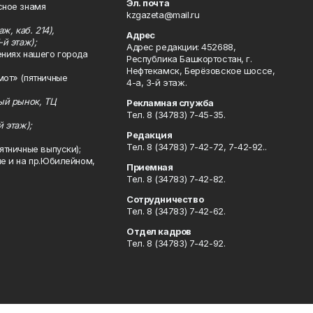
Эл. почта
сное знамя
kzgazeta@mail.ru
ж, каб. 214),
Адрес
-й этаж);
Адрес редакции: 452688,
ениях нашего города
Республика Башкортостан, г.
Нефтекамск, Берёзовское шоссе,
мот» (пятничные
4-а, 3-й этаж.
ный рынок, ТЦ
Рекламная служба
Тел. 8 (34783) 7-45-35.
й этаж);
Редакция
Тел. 8 (34783) 7-42-72, 7-42-92..
ятничные выпуски);
ле и на пр.Юбилейном,
Приемная
Тел. 8 (34783) 7-42-82.
Сотрудничество
Тел. 8 (34783) 7-42-62.
Отдел кадров
Тел. 8 (34783) 7-42-92.