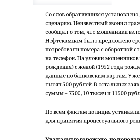
Со слов обратившихся установлено,
сценарию. Неизвестный звонил гра
сообщал о том, что мошенники взло
Нефтекамцам было предложено сроч
потребовали номера с оборотной с
на телефон. На уловки мошенников 
рождения) с женой (1952 года рожде
данные по банковским картам. У же
тысяч 500 рублей. В остальных за
суммы – 7500, 10 тысяч и 11500 руб
По всем фактам полиция устанавли
для принятия процессуального реш
Уважаемые горожане, не переда