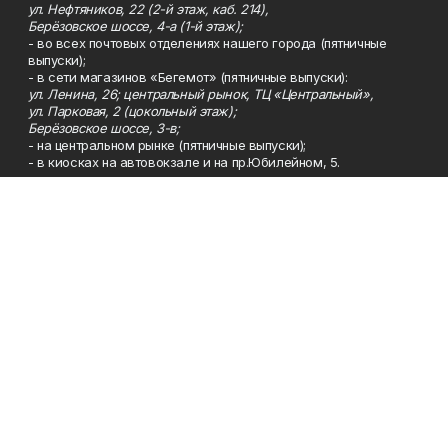
ул. Нефтяников, 22 (2-й этаж, каб. 214),
Берёзовское шоссе, 4-а (1-й этаж);
- во всех почтовых отделениях нашего города (пятничные
выпуски);
- в сети магазинов «Бегемот» (пятничные выпуски):
ул. Ленина, 26; центральный рынок, ТЦ «Центральный»,
ул. Парковая, 2 (цокольный этаж);
Берёзовское шоссе, 3-в;
- на центральном рынке (пятничные выпуски);
- в киосках на автовокзале и на пр.Юбилейном, 5.
Телефон
Тел. 8 (34783) 7-42-62.
Эл. почта
kzgazeta@mail.ru
Адрес
Адрес редакции: 452688, Республика Башкортостан, г.
Нефтекамск, Берёзовское шоссе, 4-а, 3-й этаж.
Рекламная служба
Тел. 8 (34783) 7-45-35.
Редакция
Тел. 8 (34783) 7-42-72, 7-42-92..
Приемная