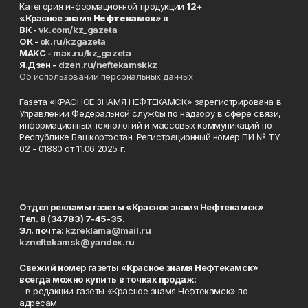
Категория информационной продукции
12+
«Красное знамя
Нефтекамск
» в
ВК -
vk.com/kz_gazeta
ОК -
ok.ru/kzgazeta
MAKC -
max.ru/kz_gazeta
Я.Дзен -
dzen.ru/neftekamskkz
Об использовании персональных данных
Газета «КРАСНОЕ ЗНАМЯ НЕФТЕКАМСК» зарегистрирована в
Управлении Федеральной службы по надзору в сфере связи,
информационных технологий и массовых коммуникаций по
Республике Башкортостан. Регистрационный номер ПИ № ТУ
02 - 01880 от 11.06.2025 г.
Отдел рекламы газеты «Красное знамя Нефтекамск»
Тел. 8 (34783) 7-45-35.
Эл. почта:
kzreklama@mail.ru
kzneftekamsk@yandex.ru
Свежий номер газеты «Красное знамя Нефтекамск»
всегда можно купить в точках продаж:
- в редакции газеты «Красное знамя Нефтекамск» по
адресам: