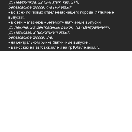
ул. Нефтяников, 22 (2-й этаж, каб. 214),
Берёзовское шоссе, 4-а (1-й этаж);
- во всех почтовых отделениях нашего города (пятничные
выпуски);
- в сети магазинов «Бегемот» (пятничные выпуски):
ул. Ленина, 26; центральный рынок, ТЦ «Центральный»,
ул. Парковая, 2 (цокольный этаж);
Берёзовское шоссе, 3-в;
- на центральном рынке (пятничные выпуски);
- в киосках на автовокзале и на пр.Юбилейном, 5.
Телефон
Тел. 8 (34783) 7-42-62.
Эл. почта
kzgazeta@mail.ru
Адрес
Адрес редакции: 452688, Республика Башкортостан, г.
Нефтекамск, Берёзовское шоссе, 4-а, 3-й этаж.
Рекламная служба
Тел. 8 (34783) 7-45-35.
Редакция
Тел. 8 (34783) 7-42-72, 7-42-92..
Приемная