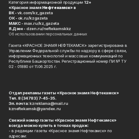
Категория информационной продукции
12+
«Красное знамя
Нефтекамск
» в
ВК -
vk.com/kz_gazeta
ОК -
ok.ru/kzgazeta
MAKC -
max.ru/kz_gazeta
Я.Дзен -
dzen.ru/neftekamskkz
Об использовании персональных данных
Газета «КРАСНОЕ ЗНАМЯ НЕФТЕКАМСК» зарегистрирована в
Управлении Федеральной службы по надзору в сфере связи,
информационных технологий и массовых коммуникаций по
Республике Башкортостан. Регистрационный номер ПИ № ТУ
02 - 01880 от 11.06.2025 г.
Отдел рекламы газеты «Красное знамя Нефтекамск»
Тел. 8 (34783) 7-45-35.
Эл. почта:
kzreklama@mail.ru
kzneftekamsk@yandex.ru
Свежий номер газеты «Красное знамя Нефтекамск»
всегда можно купить в точках продаж:
- в редакции газеты «Красное знамя Нефтекамск» по
адресам: