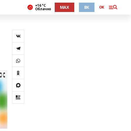
+16 °С
MAX
ВК
ОК
Облачно