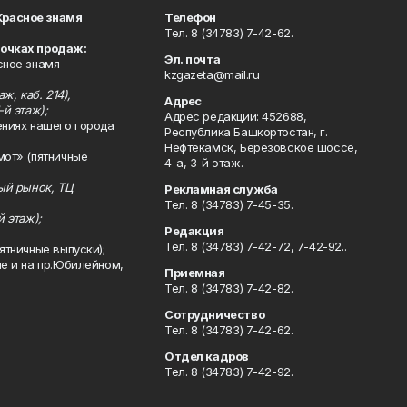
Красное знамя
Телефон
Тел. 8 (34783) 7-42-62.
точках продаж:
Эл. почта
сное знамя
kzgazeta@mail.ru
ж, каб. 214),
Адрес
-й этаж);
Адрес редакции: 452688,
ениях нашего города
Республика Башкортостан, г.
Нефтекамск, Берёзовское шоссе,
мот» (пятничные
4-а, 3-й этаж.
ный рынок, ТЦ
Рекламная служба
Тел. 8 (34783) 7-45-35.
й этаж);
Редакция
Тел. 8 (34783) 7-42-72, 7-42-92..
ятничные выпуски);
ле и на пр.Юбилейном,
Приемная
Тел. 8 (34783) 7-42-82.
Сотрудничество
Тел. 8 (34783) 7-42-62.
Отдел кадров
Тел. 8 (34783) 7-42-92.