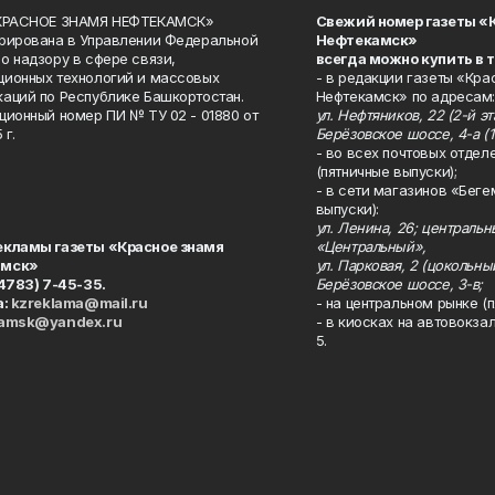
«КРАСНОЕ ЗНАМЯ НЕФТЕКАМСК»
Свежий номер газеты «
рирована в Управлении Федеральной
Нефтекамск»
о надзору в сфере связи,
всегда можно купить в 
ионных технологий и массовых
- в редакции газеты «Кра
аций по Республике Башкортостан.
Нефтекамск» по адресам:
ционный номер ПИ № ТУ 02 - 01880 от
ул. Нефтяников, 22 (2-й эта
 г.
Берёзовское шоссе, 4-а (1
- во всех почтовых отдел
(пятничные выпуски);
- в сети магазинов «Беге
выпуски):
ул. Ленина, 26; централь
екламы газеты «Красное знамя
«Центральный»,
амск»
ул. Парковая, 2 (цокольны
34783) 7-45-35.
Берёзовское шоссе, 3-в;
а:
kzreklama@mail.ru
- на центральном рынке (п
kamsk@yandex.ru
- в киосках на автовокза
5.