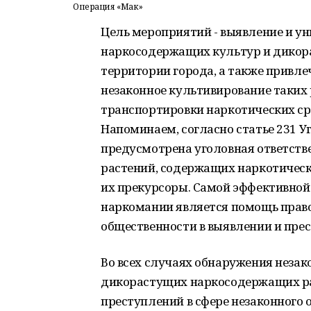
Операция «Мак»
Цель мероприятий - выявление и у
наркосодержащих культур и дикор
территории города, а также привле
незаконное культивирование таких 
транспортировки наркотических ср
Напоминаем, согласно статье 231 У
предусмотрена уголовная ответстве
растений, содержащих наркотическ
их прекурсоры. Самой эффективной
наркомании является помощь прав
общественности в выявлении и пре
Во всех случаях обнаружения неза
дикорастущих наркосодержащих ра
преступлений в сфере незаконного 