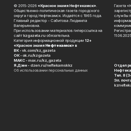
© 2015-2026
«Красное знамя Нефтекамск»
.
Газета 
Общественно-политическая газета городского
зарегист
округа город Нефтекамск. Издаётся с 1965 года.
службы п
Главный редактор - Сабитова Людмила
информац
Валерьяновна.
коммуник
При использовании материалов гиперссылка на
Регистра
сайт
kzgazeta.ru
обязательна.
11.06.2025
Категория информационной продукции
12+
«Красное знамя
Нефтекамск
» в
ВК -
vk.com/kz_gazeta
ОК -
ok.ru/kzgazeta
MAKC -
max.ru/kz_gazeta
Я.Дзен -
dzen.ru/neftekamskkz
Отдел р
Об использовании персональных данных
Нефтек
Тел. 8 (
Эл. почт
kznefte