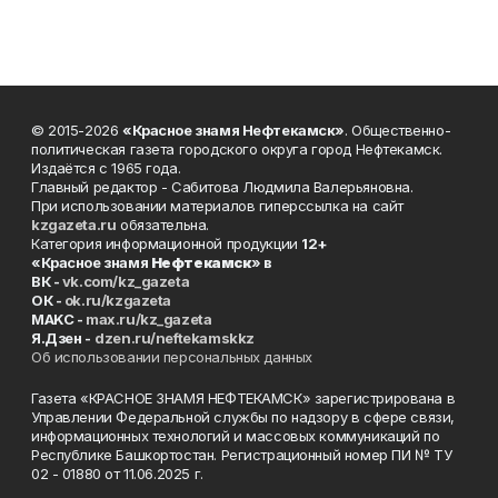
© 2015-2026
«Красное знамя Нефтекамск»
. Общественно-
политическая газета городского округа город Нефтекамск.
Издаётся с 1965 года.
Главный редактор - Сабитова Людмила Валерьяновна.
При использовании материалов гиперссылка на сайт
kzgazeta.ru
обязательна.
Категория информационной продукции
12+
«Красное знамя
Нефтекамск
» в
ВК -
vk.com/kz_gazeta
ОК -
ok.ru/kzgazeta
MAKC -
max.ru/kz_gazeta
Я.Дзен -
dzen.ru/neftekamskkz
Об использовании персональных данных
Газета «КРАСНОЕ ЗНАМЯ НЕФТЕКАМСК» зарегистрирована в
Управлении Федеральной службы по надзору в сфере связи,
информационных технологий и массовых коммуникаций по
Республике Башкортостан. Регистрационный номер ПИ № ТУ
02 - 01880 от 11.06.2025 г.