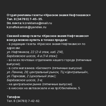
Отдел рекламы газеты «Красное знамя Нефтекамск»
Тел. 8 (34783) 7-45-35.
Эл. почта:
kzreklama@mail.ru
kzneftekamsk@yandex.ru
Свежий номер газеты «Красное знамя Нефтекамск»
всегда можно купить в точках продаж:
- в редакции газеты «Красное знамя Нефтекамск» по
адресам:
ул. Нефтяников, 22 (2-й этаж, каб. 214),
Берёзовское шоссе, 4-а (1-й этаж);
- во всех почтовых отделениях нашего города (пятничные
выпуски);
- в сети магазинов «Бегемот» (пятничные выпуски):
ул. Ленина, 26; центральный рынок, ТЦ «Центральный»,
ул. Парковая, 2 (цокольный этаж);
Берёзовское шоссе, 3-в;
- на центральном рынке (пятничные выпуски);
- в киосках на автовокзале и на пр.Юбилейном, 5.
Телефон
Тел. 8 (34783) 7-42-62.