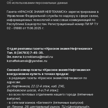
Об использовании персональных данных
Газета «КРАСНОЕ ЗНАМЯ НЕФТЕКАМСК» зарегистрирована в
Управлении Федеральной службы по надзору в сфере связи,
информационных технологий и массовых коммуникаций по
Республике Башкортостан. Регистрационный номер ПИ № ТУ
02 - 01880 от 11.06.2025 г.
Отдел рекламы газеты «Красное знамя Нефтекамск»
Тел. 8 (34783) 7-45-35.
Эл. почта:
kzreklama@mail.ru
kzneftekamsk@yandex.ru
Свежий номер газеты «Красное знамя Нефтекамск»
всегда можно купить в точках продаж:
- в редакции газеты «Красное знамя Нефтекамск» по
адресам:
ул. Нефтяников, 22 (2-й этаж, каб. 214),
Берёзовское шоссе, 4-а (1-й этаж);
- во всех почтовых отделениях нашего города (пятничные
выпуски);
- в сети магазинов «Бегемот» (пятничные выпуски):
ул. Ленина, 26; центральный рынок, ТЦ «Центральный»,