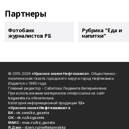
Партнеры
Фотобанк
Рубрика "Еда и
журналистов РБ
напитки"
© 2015-2026
«Красное знамя Нефтекамск»
. Общественно-
политическая газета городского округа город Нефтекамск.
Издаётся с 1965 года.
Главный редактор - Сабитова Людмила Валерьяновна.
При использовании материалов гиперссылка на сайт
kzgazeta.ru
обязательна.
Категория информационной продукции
12+
«Красное знамя
Нефтекамск
» в
ВК -
vk.com/kz_gazeta
ОК -
ok.ru/kzgazeta
MAKC -
max.ru/kz_gazeta
Я.Дзен -
dzen.ru/neftekamskkz