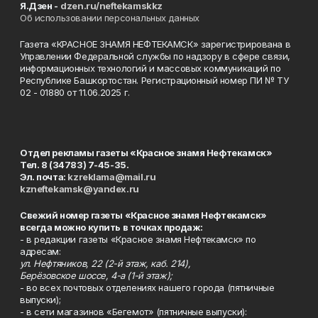
Я.Дзен -
dzen.ru/neftekamskkz
Об использовании персональных данных
Газета «КРАСНОЕ ЗНАМЯ НЕФТЕКАМСК» зарегистрирована в
Управлении Федеральной службы по надзору в сфере связи,
информационных технологий и массовых коммуникаций по
Республике Башкортостан. Регистрационный номер ПИ № ТУ
02 - 01880 от 11.06.2025 г.
Отдел рекламы газеты «Красное знамя Нефтекамск»
Тел. 8 (34783) 7-45-35.
Эл. почта:
kzreklama@mail.ru
kzneftekamsk@yandex.ru
Свежий номер газеты «Красное знамя Нефтекамск»
всегда можно купить в точках продаж:
- в редакции газеты «Красное знамя Нефтекамск» по
адресам:
ул. Нефтяников, 22 (2-й этаж, каб. 214),
Берёзовское шоссе, 4-а (1-й этаж);
- во всех почтовых отделениях нашего города (пятничные
выпуски);
- в сети магазинов «Бегемот» (пятничные выпуски):