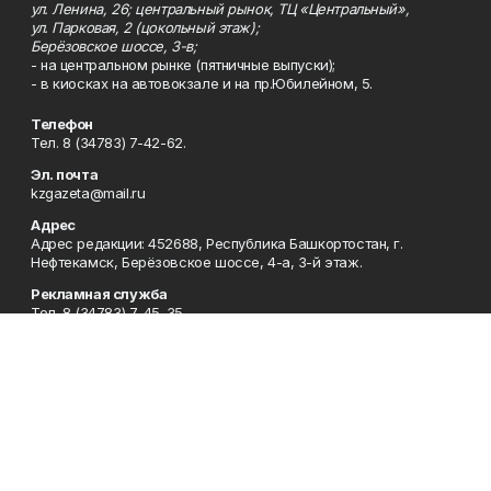
ул. Ленина, 26; центральный рынок, ТЦ «Центральный»,
ул. Парковая, 2 (цокольный этаж);
Берёзовское шоссе, 3-в;
- на центральном рынке (пятничные выпуски);
- в киосках на автовокзале и на пр.Юбилейном, 5.
Телефон
Тел. 8 (34783) 7-42-62.
Эл. почта
kzgazeta@mail.ru
Адрес
Адрес редакции: 452688, Республика Башкортостан, г.
Нефтекамск, Берёзовское шоссе, 4-а, 3-й этаж.
Рекламная служба
Тел. 8 (34783) 7-45-35.
Редакция
Тел. 8 (34783) 7-42-72, 7-42-92..
Приемная
Тел. 8 (34783) 7-42-82.
Сотрудничество
Тел. 8 (34783) 7-42-62.