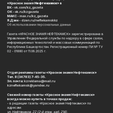
«Красное знамя
Нефтекамск
» в
ВК -
vk.com/kz_gazeta
ОК -
ok.ru/kzgazeta
MAKC -
max.ru/kz_gazeta
Я.Дзен -
dzen.ru/neftekamskkz
Об использовании персональных данных
Газета «КРАСНОЕ ЗНАМЯ НЕФТЕКАМСК» зарегистрирована в
Управлении Федеральной службы по надзору в сфере связи,
информационных технологий и массовых коммуникаций по
Республике Башкортостан. Регистрационный номер ПИ № ТУ
02 - 01880 от 11.06.2025 г.
Отдел рекламы газеты «Красное знамя Нефтекамск»
Тел. 8 (34783) 7-45-35.
Эл. почта:
kzreklama@mail.ru
kzneftekamsk@yandex.ru
Свежий номер газеты «Красное знамя Нефтекамск»
всегда можно купить в точках продаж:
- в редакции газеты «Красное знамя Нефтекамск» по
адресам:
ул. Нефтяников, 22 (2-й этаж, каб. 214),