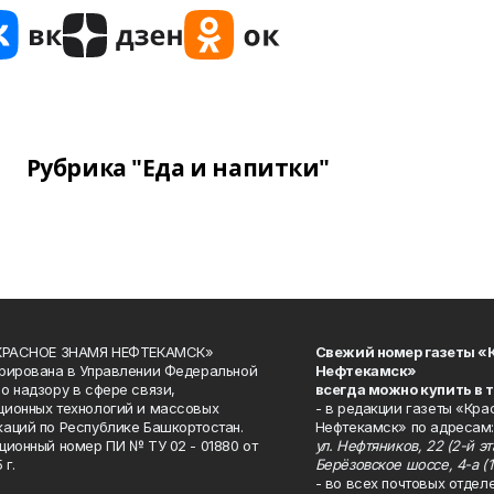
Рубрика "Еда и напитки"
«КРАСНОЕ ЗНАМЯ НЕФТЕКАМСК»
Свежий номер газеты «
рирована в Управлении Федеральной
Нефтекамск»
о надзору в сфере связи,
всегда можно купить в 
ионных технологий и массовых
- в редакции газеты «Кра
аций по Республике Башкортостан.
Нефтекамск» по адресам:
ционный номер ПИ № ТУ 02 - 01880 от
ул. Нефтяников, 22 (2-й эта
 г.
Берёзовское шоссе, 4-а (1
- во всех почтовых отдел