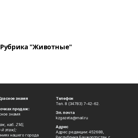
Рубрика "Животные"
Красное знамя
Телефон
Тел. 8 (34783) 7-42-62.
точках продаж:
Эл. почта
сное знамя
kzgazeta@mail.ru
ж, каб. 214),
Адрес
-й этаж);
Адрес редакции: 452688,
ениях нашего города
Республика Башкортостан, г.