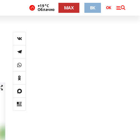
+19 °С
MAX
ВК
ОК
Облачно