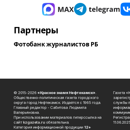
Партнеры
Фотобанк журналистов РБ
© 2015-2026
«Красное знамя Нефтекамск»
.
Газета 
Общественно-политическая газета городского
зарегист
округа город Нефтекамск. Издаётся с 1965 года.
службы п
Главный редактор - Сабитова Людмила
информац
Валерьяновна.
коммуник
При использовании материалов гиперссылка на
Регистра
сайт
kzgazeta.ru
обязательна.
11.06.2025
Категория информационной продукции
12+