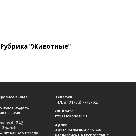
Рубрика "Животные"
Красное знамя
Телефон
Тел. 8 (34783) 7-42-62.
точках продаж:
Эл. почта
сное знамя
kzgazeta@mail.ru
ж, каб. 214),
Адрес
-й этаж);
Адрес редакции: 452688,
ениях нашего города
Республика Башкортостан, г.