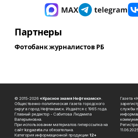
Партнеры
Фотобанк журналистов РБ
© 2015-2026
«Красное знамя Нефтекамск»
.
Газета 
Общественно-политическая газета городского
зарегист
округа город Нефтекамск. Издаётся с 1965 года.
службы п
Главный редактор - Сабитова Людмила
информац
Валерьяновна.
коммуник
При использовании материалов гиперссылка на
Регистра
сайт
kzgazeta.ru
обязательна.
11.06.2025
Категория информационной продукции
12+