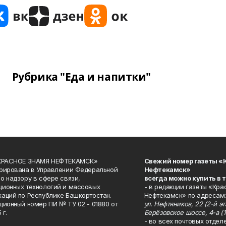
Рубрика "Еда и напитки"
«КРАСНОЕ ЗНАМЯ НЕФТЕКАМСК»
Свежий номер газеты «
рирована в Управлении Федеральной
Нефтекамск»
о надзору в сфере связи,
всегда можно купить в 
ионных технологий и массовых
- в редакции газеты «Кра
аций по Республике Башкортостан.
Нефтекамск» по адресам:
ционный номер ПИ № ТУ 02 - 01880 от
ул. Нефтяников, 22 (2-й эта
 г.
Берёзовское шоссе, 4-а (1
- во всех почтовых отдел