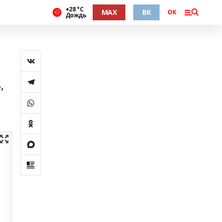
+28 °С
MAX
ВК
ОК
Дождь
,