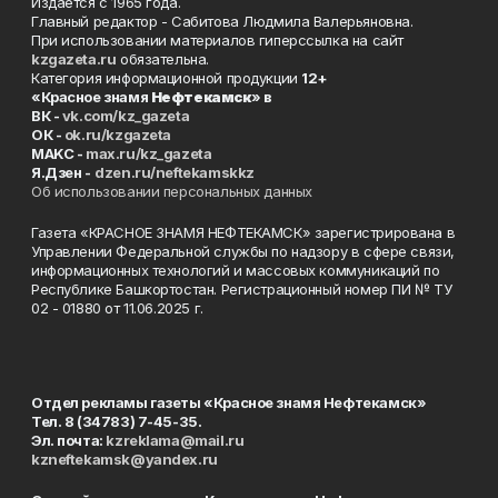
Издаётся с 1965 года.
Главный редактор - Сабитова Людмила Валерьяновна.
При использовании материалов гиперссылка на сайт
kzgazeta.ru
обязательна.
Категория информационной продукции
12+
«Красное знамя
Нефтекамск
» в
ВК -
vk.com/kz_gazeta
ОК -
ok.ru/kzgazeta
MAKC -
max.ru/kz_gazeta
Я.Дзен -
dzen.ru/neftekamskkz
Об использовании персональных данных
Газета «КРАСНОЕ ЗНАМЯ НЕФТЕКАМСК» зарегистрирована в
Управлении Федеральной службы по надзору в сфере связи,
информационных технологий и массовых коммуникаций по
Республике Башкортостан. Регистрационный номер ПИ № ТУ
02 - 01880 от 11.06.2025 г.
Отдел рекламы газеты «Красное знамя Нефтекамск»
Тел. 8 (34783) 7-45-35.
Эл. почта:
kzreklama@mail.ru
kzneftekamsk@yandex.ru