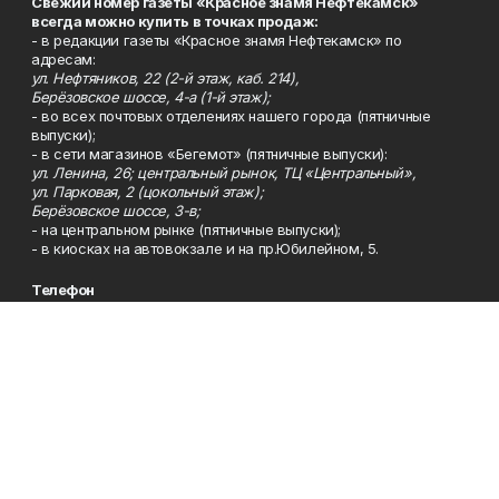
Свежий номер газеты «Красное знамя Нефтекамск»
всегда можно купить в точках продаж:
- в редакции газеты «Красное знамя Нефтекамск» по
адресам:
ул. Нефтяников, 22 (2-й этаж, каб. 214),
Берёзовское шоссе, 4-а (1-й этаж);
- во всех почтовых отделениях нашего города (пятничные
выпуски);
- в сети магазинов «Бегемот» (пятничные выпуски):
ул. Ленина, 26; центральный рынок, ТЦ «Центральный»,
ул. Парковая, 2 (цокольный этаж);
Берёзовское шоссе, 3-в;
- на центральном рынке (пятничные выпуски);
- в киосках на автовокзале и на пр.Юбилейном, 5.
Телефон
Тел. 8 (34783) 7-42-62.
Эл. почта
kzgazeta@mail.ru
Адрес
Адрес редакции: 452688, Республика Башкортостан, г.
Нефтекамск, Берёзовское шоссе, 4-а, 3-й этаж.
Рекламная служба
Тел. 8 (34783) 7-45-35.