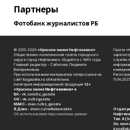
Партнеры
Фотобанк журналистов РБ
© 2015-2026
«Красное знамя Нефтекамск»
.
Газета 
Общественно-политическая газета городского
зарегист
округа город Нефтекамск. Издаётся с 1965 года.
службы п
Главный редактор - Сабитова Людмила
информац
Валерьяновна.
коммуник
При использовании материалов гиперссылка на
Регистра
сайт
kzgazeta.ru
обязательна.
11.06.2025
Категория информационной продукции
12+
«Красное знамя
Нефтекамск
» в
ВК -
vk.com/kz_gazeta
ОК -
ok.ru/kzgazeta
MAKC -
max.ru/kz_gazeta
Я.Дзен -
dzen.ru/neftekamskkz
Отдел р
Об использовании персональных данных
Нефтек
Тел. 8 (
Эл. почт
kznefte