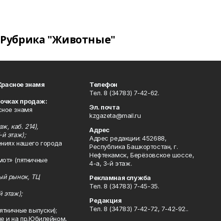
Рубрика "Животные"
Красное знамя
Телефон
Тел. 8 (34783) 7-42-62.
точках продаж:
Эл. почта
сное знамя
kzgazeta@mail.ru
ж, каб. 214),
Адрес
-й этаж);
Адрес редакции: 452688,
ениях нашего города
Республика Башкортостан, г.
Нефтекамск, Берёзовское шоссе,
мот» (пятничные
4-а, 3-й этаж.
ный рынок, ТЦ
Рекламная служба
Тел. 8 (34783) 7-45-35.
й этаж);
Редакция
Тел. 8 (34783) 7-42-72, 7-42-92..
ятничные выпуски);
ле и на пр.Юбилейном,