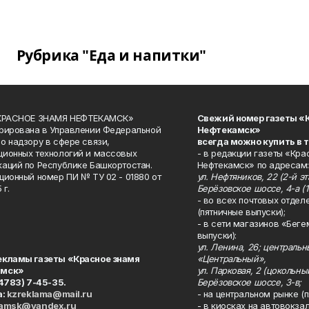
Рубрика "Еда и напитки"
«КРАСНОЕ ЗНАМЯ НЕФТЕКАМСК»
Свежий номер газеты «
рирована в Управлении Федеральной
Нефтекамск»
о надзору в сфере связи,
всегда можно купить в 
ионных технологий и массовых
- в редакции газеты «Кра
аций по Республике Башкортостан.
Нефтекамск» по адресам:
ционный номер ПИ № ТУ 02 - 01880 от
ул. Нефтяников, 22 (2-й эта
 г.
Берёзовское шоссе, 4-а (1
- во всех почтовых отдел
(пятничные выпуски);
- в сети магазинов «Беге
выпуски):
ул. Ленина, 26; централь
екламы газеты «Красное знамя
«Центральный»,
амск»
ул. Парковая, 2 (цокольны
34783) 7-45-35.
Берёзовское шоссе, 3-в;
а:
kzreklama@mail.ru
- на центральном рынке (п
kamsk@yandex.ru
- в киосках на автовокза