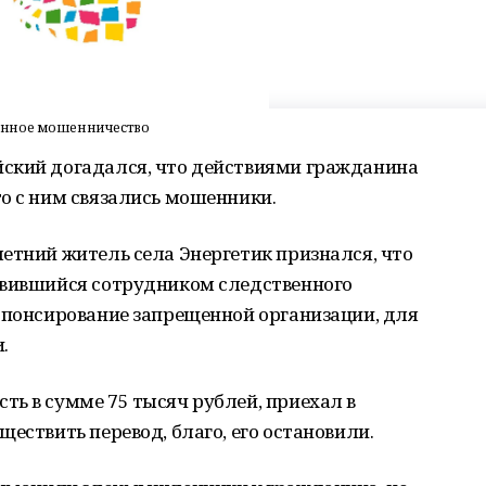
онное мошенничество
ский догадался, что действиями гражданина
то с ним связались мошенники.
етний житель села Энергетик признался, что
авившийся сотрудником следственного
спонсирование запрещенной организации, для
.
ь в сумме 75 тысяч рублей, приехал в
ществить перевод, благо, его остановили.