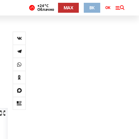
+24 °С
MAX
ВК
ОК
Облачно