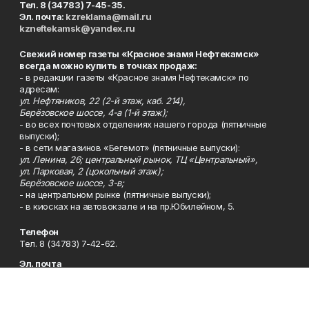
Тел. 8 (34783) 7-45-35.
Эл. почта:
kzreklama@mail.ru
kzneftekamsk@yandex.ru
Свежий номер газеты «Красное знамя Нефтекамск»
всегда можно купить в точках продаж:
- в редакции газеты «Красное знамя Нефтекамск» по
адресам:
ул. Нефтяников, 22 (2-й этаж, каб. 214),
Берёзовское шоссе, 4-а (1-й этаж);
- во всех почтовых отделениях нашего города (пятничные
выпуски);
- в сети магазинов «Бегемот» (пятничные выпуски):
ул. Ленина, 26; центральный рынок, ТЦ «Центральный»,
ул. Парковая, 2 (цокольный этаж);
Берёзовское шоссе, 3-в;
- на центральном рынке (пятничные выпуски);
- в киосках на автовокзале и на пр.Юбилейном, 5.
Телефон
Тел. 8 (34783) 7-42-62.
Эл. почта
kzgazeta@mail.ru
Адрес
Адрес редакции: 452688, Республика Башкортостан, г.