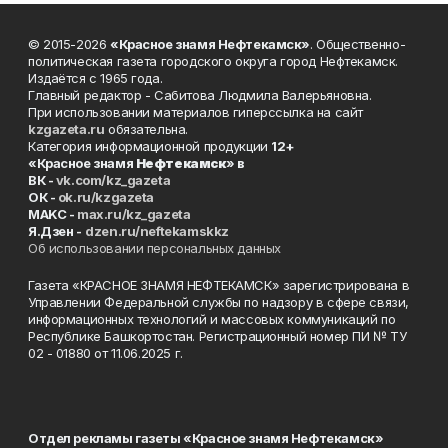
© 2015-2026
«Красное знамя Нефтекамск»
. Общественно-
политическая газета городского округа город Нефтекамск.
Издаётся с 1965 года.
Главный редактор - Сабитова Людмила Валерьяновна.
При использовании материалов гиперссылка на сайт
kzgazeta.ru
обязательна.
Категория информационной продукции
12+
«Красное знамя
Нефтекамск
» в
ВК -
vk.com/kz_gazeta
ОК -
ok.ru/kzgazeta
MAKC -
max.ru/kz_gazeta
Я.Дзен -
dzen.ru/neftekamskkz
Об использовании персональных данных
Газета «КРАСНОЕ ЗНАМЯ НЕФТЕКАМСК» зарегистрирована в
Управлении Федеральной службы по надзору в сфере связи,
информационных технологий и массовых коммуникаций по
Республике Башкортостан. Регистрационный номер ПИ № ТУ
02 - 01880 от 11.06.2025 г.
Отдел рекламы газеты «Красное знамя Нефтекамск»