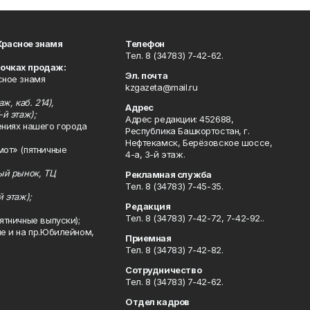
Красное знамя
Телефон
Тел. 8 (34783) 7-42-62.
точках продаж:
Эл. почта
сное знамя
kzgazeta@mail.ru
ж, каб. 214),
Адрес
-й этаж);
Адрес редакции: 452688,
ениях нашего города
Республика Башкортостан, г.
Нефтекамск, Берёзовское шоссе,
мот» (пятничные
4-а, 3-й этаж.
ный рынок, ТЦ
Рекламная служба
Тел. 8 (34783) 7-45-35.
й этаж);
Редакция
Тел. 8 (34783) 7-42-72, 7-42-92..
ятничные выпуски);
ле и на пр.Юбилейном,
Приемная
Тел. 8 (34783) 7-42-82.
Сотрудничество
Тел. 8 (34783) 7-42-62.
Отдел кадров