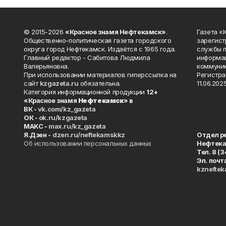
© 2015-2026
«Красное знамя Нефтекамск»
.
Газета 
Общественно-политическая газета городского
зарегист
округа город Нефтекамск. Издаётся с 1965 года.
службы п
Главный редактор - Сабитова Людмила
информац
Валерьяновна.
коммуник
При использовании материалов гиперссылка на
Регистра
сайт
kzgazeta.ru
обязательна.
11.06.2025
Категория информационной продукции
12+
«Красное знамя
Нефтекамск
» в
ВК -
vk.com/kz_gazeta
ОК -
ok.ru/kzgazeta
MAKC -
max.ru/kz_gazeta
Я.Дзен -
dzen.ru/neftekamskkz
Отдел р
Об использовании персональных данных
Нефтек
Тел. 8 (
Эл. почт
kznefte