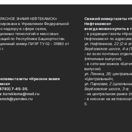
«КРАСНОЕ ЗНАМЯ НЕФТЕКАМСК»
Свежий номер газеты «
рирована в Управлении Федеральной
Нефтекамск»
о надзору в сфере связи,
всегда можно купить в 
ионных технологий и массовых
- в редакции газеты «Кра
аций по Республике Башкортостан.
Нефтекамск» по адресам:
ционный номер ПИ № ТУ 02 - 01880 от
ул. Нефтяников, 22 (2-й эта
 г.
Берёзовское шоссе, 4-а (1
- во всех почтовых отдел
(пятничные выпуски);
- в сети магазинов «Беге
выпуски):
ул. Ленина, 26; централь
екламы газеты «Красное знамя
«Центральный»,
амск»
ул. Парковая, 2 (цокольны
34783) 7-45-35.
Берёзовское шоссе, 3-в;
а:
kzreklama@mail.ru
- на центральном рынке (п
kamsk@yandex.ru
- в киосках на автовокза
5.