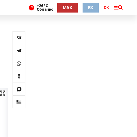
+26 °С
MAX
ВК
ОК
Облачно