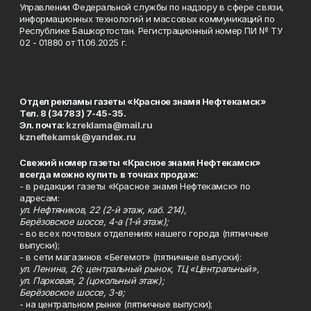
Управлении Федеральной службы по надзору в сфере связи,
информационных технологий и массовых коммуникаций по
Республике Башкортостан. Регистрационный номер ПИ № ТУ
02 - 01880 от 11.06.2025 г.
Отдел рекламы газеты «Красное знамя Нефтекамск»
Тел. 8 (34783) 7-45-35.
Эл. почта:
kzreklama@mail.ru
kzneftekamsk@yandex.ru
Свежий номер газеты «Красное знамя Нефтекамск»
всегда можно купить в точках продаж:
- в редакции газеты «Красное знамя Нефтекамск» по
адресам:
ул. Нефтяников, 22 (2-й этаж, каб. 214),
Берёзовское шоссе, 4-а (1-й этаж);
- во всех почтовых отделениях нашего города (пятничные
выпуски);
- в сети магазинов «Бегемот» (пятничные выпуски):
ул. Ленина, 26; центральный рынок, ТЦ «Центральный»,
ул. Парковая, 2 (цокольный этаж);
Берёзовское шоссе, 3-в;
- на центральном рынке (пятничные выпуски);