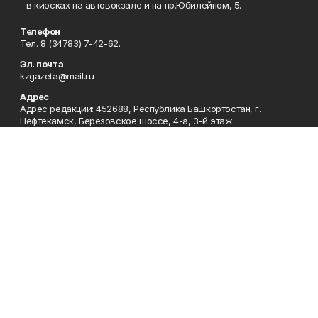
- в киосках на автовокзале и на пр.Юбилейном, 5.
Телефон
Тел. 8 (34783) 7-42-62.
Эл. почта
kzgazeta@mail.ru
Адрес
Адрес редакции: 452688, Республика Башкортостан, г.
Нефтекамск, Берёзовское шоссе, 4-а, 3-й этаж.
Рекламная служба
Тел. 8 (34783) 7-45-35.
Редакция
Тел. 8 (34783) 7-42-72, 7-42-92..
Приемная
Тел. 8 (34783) 7-42-82.
Сотрудничество
Тел. 8 (34783) 7-42-62.
Отдел кадров
Тел. 8 (34783) 7-42-92.