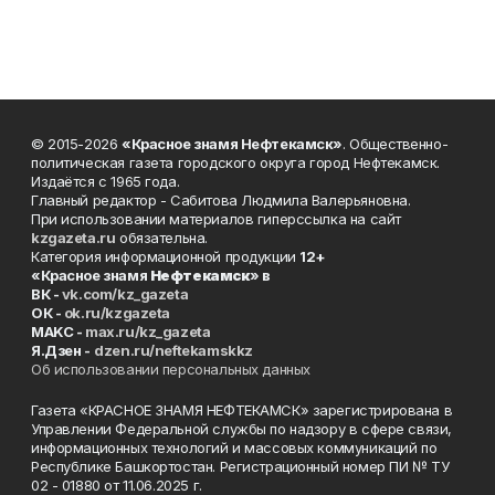
© 2015-2026
«Красное знамя Нефтекамск»
. Общественно-
политическая газета городского округа город Нефтекамск.
Издаётся с 1965 года.
Главный редактор - Сабитова Людмила Валерьяновна.
При использовании материалов гиперссылка на сайт
kzgazeta.ru
обязательна.
Категория информационной продукции
12+
«Красное знамя
Нефтекамск
» в
ВК -
vk.com/kz_gazeta
ОК -
ok.ru/kzgazeta
MAKC -
max.ru/kz_gazeta
Я.Дзен -
dzen.ru/neftekamskkz
Об использовании персональных данных
Газета «КРАСНОЕ ЗНАМЯ НЕФТЕКАМСК» зарегистрирована в
Управлении Федеральной службы по надзору в сфере связи,
информационных технологий и массовых коммуникаций по
Республике Башкортостан. Регистрационный номер ПИ № ТУ
02 - 01880 от 11.06.2025 г.