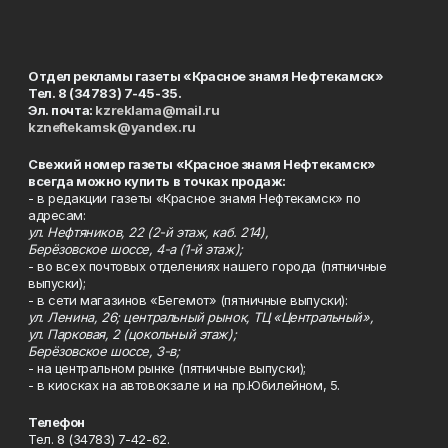
Отдел рекламы газеты «Красное знамя Нефтекамск»
Тел. 8 (34783) 7-45-35.
Эл. почта:
kzreklama@mail.ru
kzneftekamsk@yandex.ru
Свежий номер газеты «Красное знамя Нефтекамск»
всегда можно купить в точках продаж:
- в редакции газеты «Красное знамя Нефтекамск» по
адресам:
ул. Нефтяников, 22 (2-й этаж, каб. 214),
Берёзовское шоссе, 4-а (1-й этаж);
- во всех почтовых отделениях нашего города (пятничные
выпуски);
- в сети магазинов «Бегемот» (пятничные выпуски):
ул. Ленина, 26; центральный рынок, ТЦ «Центральный»,
ул. Парковая, 2 (цокольный этаж);
Берёзовское шоссе, 3-в;
- на центральном рынке (пятничные выпуски);
- в киосках на автовокзале и на пр.Юбилейном, 5.
Телефон
Тел. 8 (34783) 7-42-62.