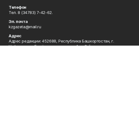
Телефон
Тел. 8 (34783) 7-42-62.
Эл. почта
kzgazeta@mail.ru
Адрес
Адрес редакции: 452688, Республика Башкортостан, г.
Нефтекамск, Берёзовское шоссе, 4-а, 3-й этаж.
Рекламная служба
Тел. 8 (34783) 7-45-35.
Редакция
Тел. 8 (34783) 7-42-72, 7-42-92..
Приемная
Тел. 8 (34783) 7-42-82.
Сотрудничество
Тел. 8 (34783) 7-42-62.
Отдел кадров
Тел. 8 (34783) 7-42-92.