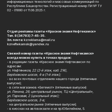
информационных технологий и массовых коммуникаций по
Республике Башкортостан. Регистрационный номер ПИ № ТУ
02 - 01880 от 11.06.2025 г.
Отдел рекламы газеты «Красное знамя Нефтекамск»
Тел. 8 (34783) 7-45-35.
Эл. почта:
kzreklama@mail.ru
kzneftekamsk@yandex.ru
Свежий номер газеты «Красное знамя Нефтекамск»
всегда можно купить в точках продаж:
- в редакции газеты «Красное знамя Нефтекамск» по
адресам:
ул. Нефтяников, 22 (2-й этаж, каб. 214),
Берёзовское шоссе, 4-а (1-й этаж);
- во всех почтовых отделениях нашего города (пятничные
выпуски);
- в сети магазинов «Бегемот» (пятничные выпуски):
ул. Ленина, 26; центральный рынок, ТЦ «Центральный»,
ул. Парковая, 2 (цокольный этаж);
Берёзовское шоссе, 3-в;
- на центральном рынке (пятничные выпуски);
- в киосках на автовокзале и на пр.Юбилейном, 5.